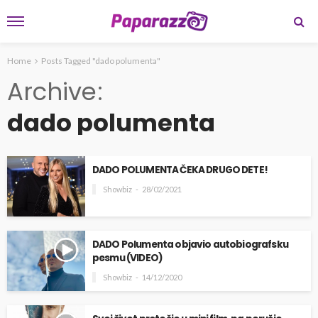
Home
Posts Tagged "dado polumenta"
Archive
dado polumenta
DADO POLUMENTA ČEKA DRUGO DETE!
Showbiz
28/02/2021
DADO Polumenta objavio autobiografsku
pesmu (VIDEO)
Showbiz
14/12/2020