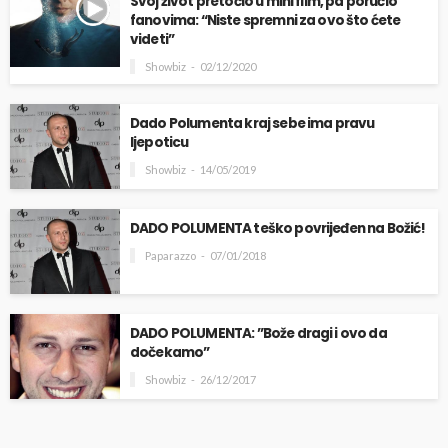
Svoj život pretočio u mini film, pa poručio
fanovima: “Niste spremni za ovo što ćete
videti”
Showbiz
02/12/2020
Dado Polumenta kraj sebe ima pravu
ljepoticu
Showbiz
14/05/2019
DADO POLUMENTA teško povrijeđen na Božić!
Paparazzo
07/01/2018
DADO POLUMENTA: ”Bože dragi i ovo da
dočekamo”
Showbiz
26/12/2017