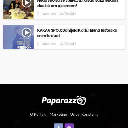
Nedavno su se VJENČALI, a sad su iznenadili
duetskom pjesmom!
Paparazzo
22/05/2019
KAKAV SPOJ: Danijela Karić i Elena Risteska
snimile duet
Paparazzo
31/01/2019
O Portalu
Marketing
Uslovi Korištenja