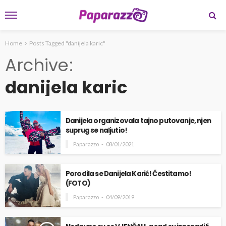
Home
Posts Tagged "danijela karic"
Archive
danijela karic
Danijela organizovala tajno putovanje, njen
suprug se naljutio!
Paparazzo
08/01/2021
Porodila se Danijela Karić! Čestitamo!
(FOTO)
Paparazzo
04/09/2019