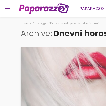
PAPARAZZO
Home
Posts Tagged "Dnevni horoskop za četvrtak 6. februar"
Archive
Dnevni horos