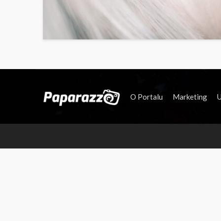
O Portalu
Marketing
U