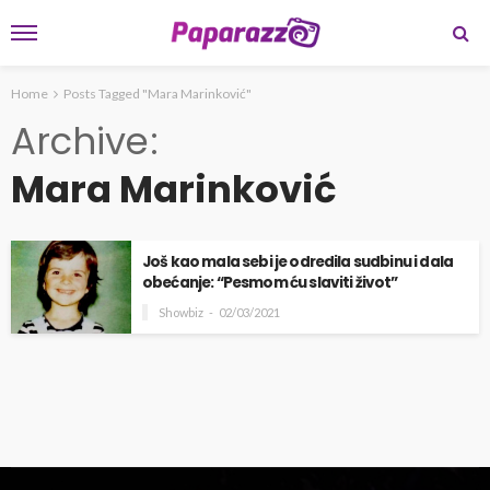
Home
Posts Tagged "Mara Marinković"
Archive
Mara Marinković
Još kao mala sebi je odredila sudbinu i dala
obećanje: “Pesmom ću slaviti život”
Showbiz
02/03/2021