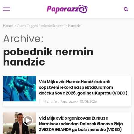
Home
Posts Tagged "pobednik nermin handzic"
Archive
pobednik nermin
handzic
Viki Miljković i Nermin Handžić oborili
sopstveni rekord na spektakularnom
dočeku Nove 2026. godine u Kupresu (VIDEO)
Nightlife
Paparazzo
01/01/2026
Viki Miljković organizovala žurku za
Nerminov rođendan: Dolazak članova žirija
ZVEZDA GRANDA ga baš iznenadio (VIDEO)