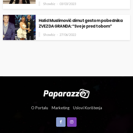
Showbiz
03/03/2023
Halid Muslimović dirnut gestom pobednika
ZVEZDA GRANDA: “Sve je pred tobom”
Showbiz
27/06/2022
O Portalu
Marketing
Uslovi Korištenja