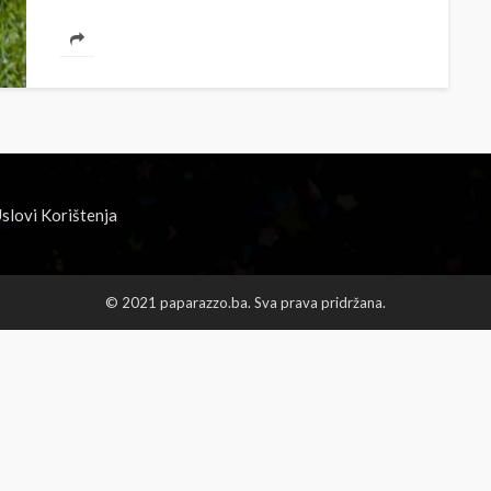
dali ime Mila, potvrdila...
slovi Korištenja
© 2021 paparazzo.ba. Sva prava pridržana.