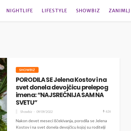
NIGHTLIFE
LIFESTYLE
SHOWBIZ
ZANIMLJ
SHOWBIZ
PORODILA SE Jelena Kostov i na
svet donela devojčicu prelepog
imena: “NAJSREĆNIJA SAM NA
SVETU”
626
Showbiz
09/09/2022
Nakon devet meseci iščekivanja, porodila se Jelena
Kostov i na svet donela devojčicu kojoj su roditelji