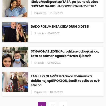
Sloba Vasić postao TATA, pa javno obećao:
“BIĆEMO NAJBOLJA PORODICA NA SVETU!”
Paparazzo
01/03/2021
DADO POLUMENTA ČEKA DRUGO DETE!
Showbiz
28/02/2021
STIGAO NASLEDNIK Porodila se odbojkašica,
tata se odmah oglasio “Hvala, ljubavi”
Showbiz
03/02/2021
FAMILIJO, SLAVIĆEMO Goca Božinovska
dobila najlepši POKLON, čestitke stižu sa svih
strana
Paparazzo
10/01/2021
1
2