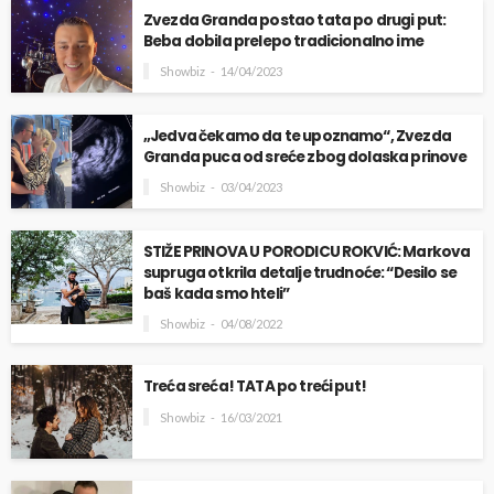
Zvezda Granda postao tata po drugi put:
Beba dobila prelepo tradicionalno ime
Showbiz
14/04/2023
„Jedva čekamo da te upoznamo“, Zvezda
Granda puca od sreće zbog dolaska prinove
Showbiz
03/04/2023
STIŽE PRINOVA U PORODICU ROKVIĆ: Markova
supruga otkrila detalje trudnoće: “Desilo se
baš kada smo hteli”
Showbiz
04/08/2022
Treća sreća! TATA po treći put!
Showbiz
16/03/2021