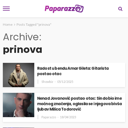
Home
Posts Tagged "prinova"
Archive
prinova
Radost u bendu Amar Gileta: Gitarista
postao otac
Showbiz
05/12/2025
Nenad Jovanović postao otac: Sin dobio ime
moćnog značenja, oglasila se i njegova bivša
ljubav Milica Todorović
Paparazzo
18/04/2023