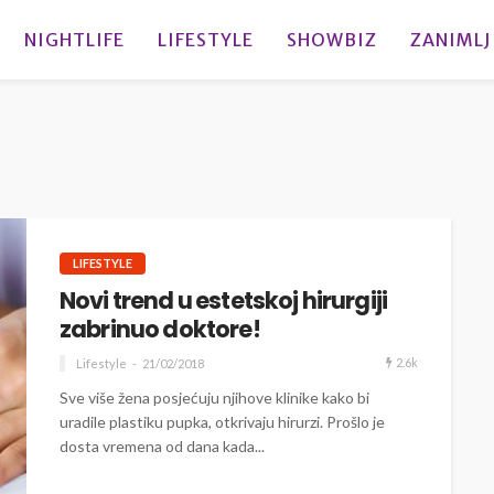
NIGHTLIFE
LIFESTYLE
SHOWBIZ
ZANIMLJ
LIFESTYLE
Novi trend u estetskoj hirurgiji
zabrinuo doktore!
2.6k
Lifestyle
21/02/2018
Sve više žena posjećuju njihove klinike kako bi
uradile plastiku pupka, otkrivaju hirurzi. Prošlo je
dosta vremena od dana kada...