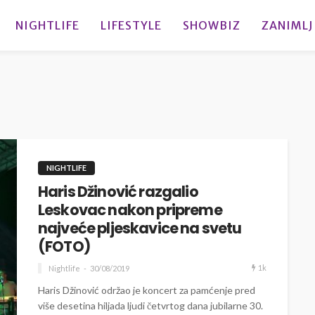
NIGHTLIFE
LIFESTYLE
SHOWBIZ
ZANIMLJ
NIGHTLIFE
Haris Džinović razgalio
Leskovac nakon pripreme
najveće pljeskavice na svetu
(FOTO)
1k
Nightlife
30/08/2019
Haris Džinović održao je koncert za pamćenje pred
više desetina hiljada ljudi četvrtog dana jubilarne 30.