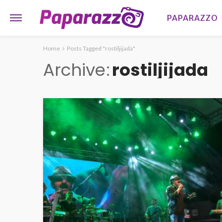
PAPARAZZO
Home
Posts Tagged "rostiljijada"
Archive
rostiljijada