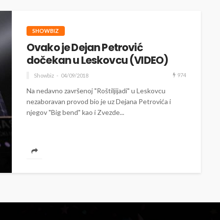
SHOWBIZ
Ovako je Dejan Petrović
dočekan u Leskovcu (VIDEO)
974
Showbiz
04/09/2018
Na nedavno završenoj "Roštiljijadi" u Leskovcu
nezaboravan provod bio je uz Dejana Petrovića i
njegov "Big bend" kao i Zvezde...