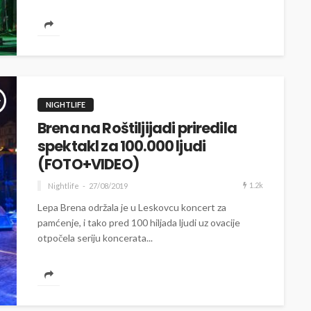
Roštiljijade koji će osim...
NIGHTLIFE
Brena na Roštiljijadi priredila
spektakl za 100.000 ljudi
(FOTO+VIDEO)
1.2k
Nightlife
27/08/2019
Lepa Brena održala je u Leskovcu koncert za
pamćenje, i tako pred 100 hiljada ljudi uz ovacije
otpočela seriju koncerata...