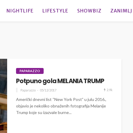
NIGHTLIFE
LIFESTYLE
SHOWBIZ
ZANIMLJ
PAPARAZZO
Potpuno gola MELANIA TRUMP
2.9k
Paparazzo
05/12/2017
Američki dnevni list “New York Post” u julu 2016.,
objavio je nekoliko obnaženih fotografija Melanije
Trump koje su izazvale burne...