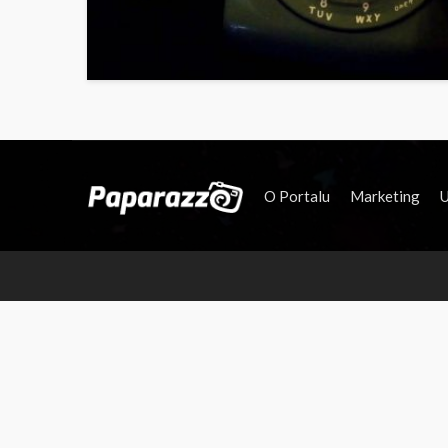
O Portalu
Marketing
U