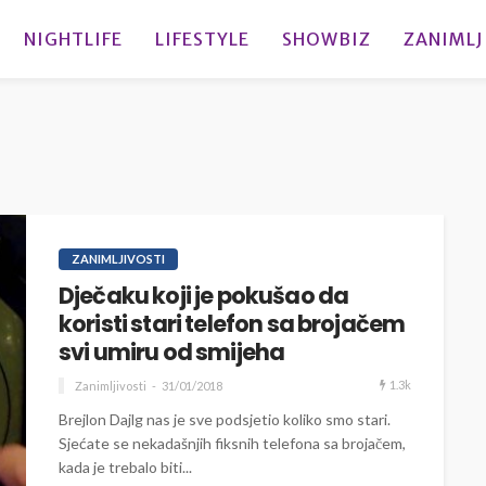
NIGHTLIFE
LIFESTYLE
SHOWBIZ
ZANIMLJ
ZANIMLJIVOSTI
Dječaku koji je pokušao da
koristi stari telefon sa brojačem
svi umiru od smijeha
1.3k
Zanimljivosti
31/01/2018
Brejlon Dajlg nas je sve podsjetio koliko smo stari.
Sjećate se nekadašnjih fiksnih telefona sa brojačem,
kada je trebalo biti...