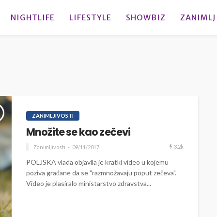
NIGHTLIFE
LIFESTYLE
SHOWBIZ
ZANIMLJ
ZANIMLJIVOSTI
Množite se kao zečevi
3.2k
Zanimljivosti
09/11/2017
POLJSKA vlada objavila je kratki video u kojemu
poziva građane da se "razmnožavaju poput zečeva".
Video je plasiralo ministarstvo zdravstva...