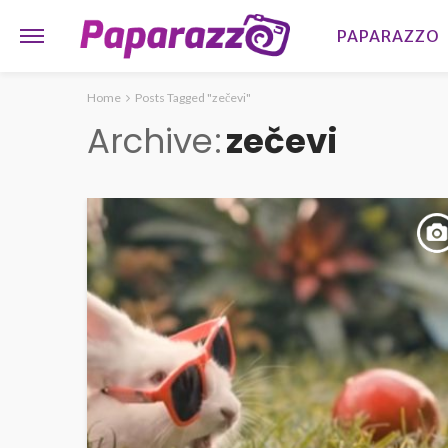
PAPARAZZO
Home
Posts Tagged "zečevi"
Archive
zečevi