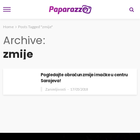
Home
Posts Tagged "zmije"
Archive
zmije
Pogledajte obračun zmije i mačke u centru
Sarajeva!
Zanimljivosti
17/05/2018