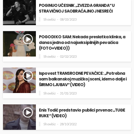
POGINUO UČESNIK „ZVEZDA GRANDA“ U
STRAVIČNOJ SAOBRAĆAJNOJ NESREĆI
Showbiz
08/03/2023
POGODI KO SAM: Nekada preslatka klinka, a
danas jedna od najseksipilnijih pevačica
(FOTO+VIDEO))
Showbiz
02/02/2023
Ispovest TRANSRODNE PEVAČICE: „Potrebna
sam balkanskoj muzičkoj sceni, idemo dalje i
ŠIRIMO LJUBAV“ (VIDEO)
Showbiz
31/01/2023
Enis Todić predstavio publici prvenac „TUĐE
RUKE“ (VIDEO)
Showbiz
28/10/2022