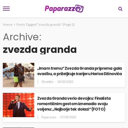
Home
Posts Tagged "zvezda granda"
(Page 2)
Archive
zvezda granda
„Imam tremu“ Zvezda Granda priprema gala
svadbu, a priželjkuje karijeru Harisa Džinovića
Showbiz
03/05/2023
Zvezda Granda verio devojku: Finalista
romantičnim gestom iznenadio svoju
voljenu: „Najbolje tek dolazi“ (FOTO)
Paparazzo
27/03/2023