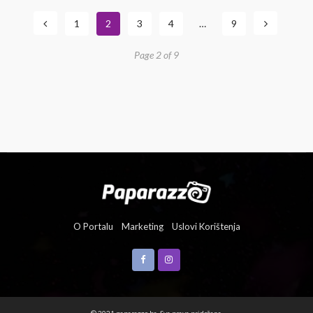
1
2
3
4
…
9
Page 2 of 9
O Portalu
Marketing
Uslovi Korištenja