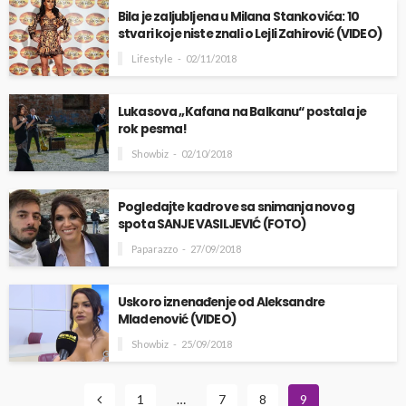
Bila je zaljubljena u Milana Stankovića: 10
stvari koje niste znali o Lejli Zahirović (VIDEO)
Lifestyle
02/11/2018
Lukasova „Kafana na Balkanu“ postala je
rok pesma!
Showbiz
02/10/2018
Pogledajte kadrove sa snimanja novog
spota SANJE VASILJEVIĆ (FOTO)
Paparazzo
27/09/2018
Uskoro iznenađenje od Aleksandre
Mladenović (VIDEO)
Showbiz
25/09/2018
1
…
7
8
9