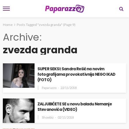
Home
Posts Tagged "zvezda granda"
(Page 9)
Archive
zvezda granda
SUPER SEKSI: Sandra Rešić na novim
fotografijama provokativnija NEGO IKAD
(FOTO)
Paparazzo
22/11/2018
ZALJUBIĆETE SE u novu baladu Nemanje
Stevanovića (VIDEO)
Showbiz
02/11/2018