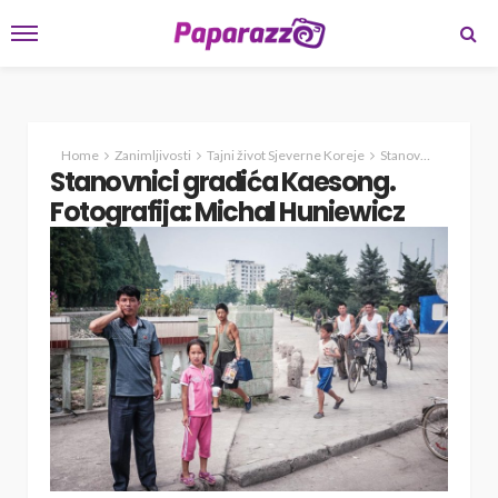
Home
Zanimljivosti
Tajni život Sjeverne Koreje
Stanovnici gradića Kaesong. Fotografija: Michal Huniewicz
Stanovnici gradića Kaesong.
Fotografija: Michal Huniewicz