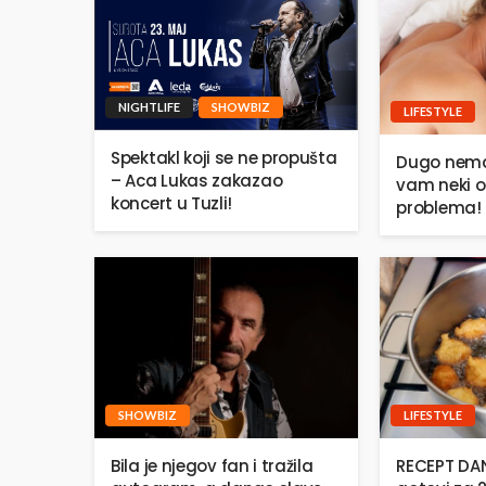
NIGHTLIFE
SHOWBIZ
LIFESTYLE
Spektakl koji se ne propušta
Dugo nema
– Aca Lukas zakazao
vam neki o
koncert u Tuzli!
problema!
SHOWBIZ
LIFESTYLE
Bila je njegov fan i tražila
RECEPT DANA