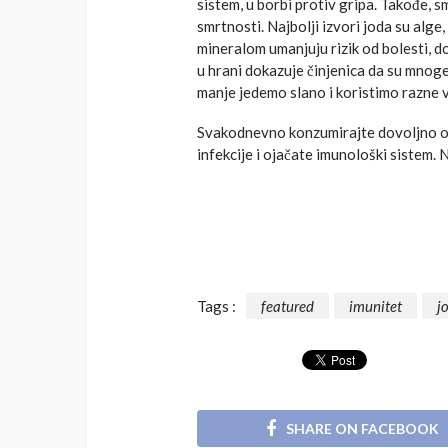
sistem, u borbi protiv gripa. Takođe,
smrtnosti. Najbolji izvori joda su alge
mineralom umanjuju rizik od bolesti, 
u hrani dokazuje činjenica da su mnoge
manje jedemo slano i koristimo razne vr
Svakodnevno konzumirajte dovoljno ov
infekcije i ojačate imunološki sistem. 
Tags :
featured
imunitet
j
SHARE ON FACEBOOK