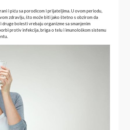
hrani i piću sa porodicom i prijateljima. U ovom periodu,
svom zdravlju, što može biti jako štetno s obzirom da
a i druge bolesti vrebaju organizme sa smanjenim
orbi protiv infekcija, briga o telu i imunološkom sistemu
ntu.