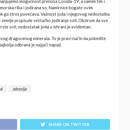
 smanjujemo mogućnost prenosa Covida-19, a samim tim i
, morska riba i jodirana so. Namirnice bogate ovim
dok ga stres povećava. Važnost joda i njegovog nedostatka
 zemlje propisale veštačko jodiranje soli. Obzirom da sve
ste soli, nedostatak joda u ishrani je evidentan.
og dragocenog minerala. To je pravi način da pobedite
Najbolja odbrana je najjači napad.
od
zdravlje
SHARE ON TWITTER