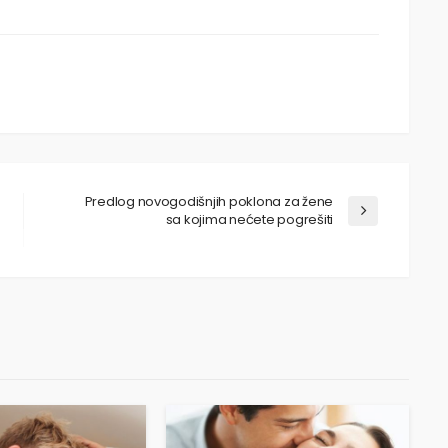
Predlog novogodišnjih poklona za žene
sa kojima nećete pogrešiti