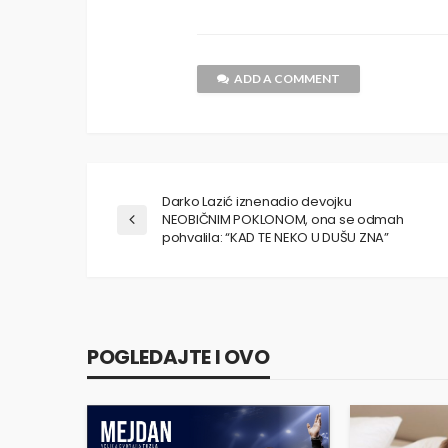
ADD A COMMENT
Darko Lazić iznenadio devojku
NEOBIČNIM POKLONOM, ona se odmah
pohvalila: “KAD TE NEKO U DUŠU ZNA”
POGLEDAJTE I OVO