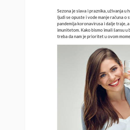
Sezona je slava i praznika, uživanja u 
ljudi se opuste i vode manje računa o 
pandemija koronavirusa i dalje traje, 
imunitetom. Kako bismo imali šansu u b
treba da nam je prioritet u ovom mome