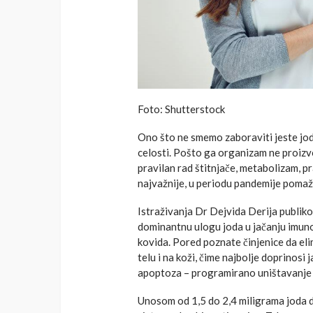
Foto: Shutterstock
Ono što ne smemo zaboraviti jeste jod
celosti. Pošto ga organizam ne proizv
pravilan rad štitnjače, metabolizam, p
najvažnije, u periodu pandemije pomaž
Istraživanja Dr Dejvida Derija publik
dominantnu ulogu joda u jačanju imunog
kovida. Pored poznate činjenice da elim
telu i na koži, čime najbolje doprinosi
apoptoza – programirano uništavanje z
Unosom od 1,5 do 2,4 miligrama joda 