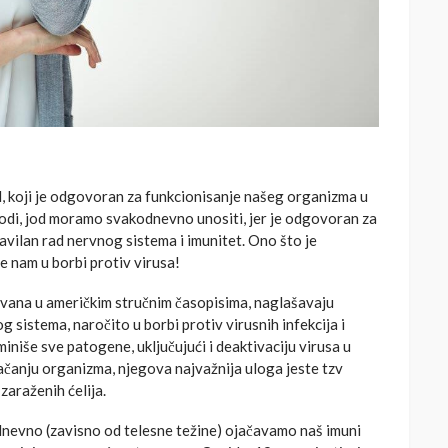
, koji je odgovoran za funkcionisanje našeg organizma u
odi, jod moramo svakodnevno unositi, jer je odgovoran za
ravilan rad nervnog sistema i imunitet. Ono što je
e nam u borbi protiv virusa!
ovana u američkim stručnim časopisima, naglašavaju
 sistema, naročito u borbi protiv virusnih infekcija i
iniše sve patogene, uključujući i deaktivaciju virusa u
 jačanju organizma, njegova najvažnija uloga jeste tzv
araženih ćelija.
dnevno (zavisno od telesne težine) ojačavamo naš imuni