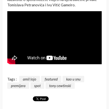
Tomislava Petranovića i Ivu Vitić Gameiro.
Tags :
amil lojo
featured
kao u snu
premijera
spot
tony cewtinski