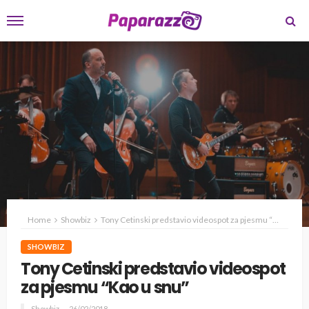
Home
Showbiz
Tony Cetinski predstavio videospot za pjesmu “Kao u snu”
SHOWBIZ
Tony Cetinski predstavio videospot
za pjesmu “Kao u snu”
Showbiz
26/02/2018