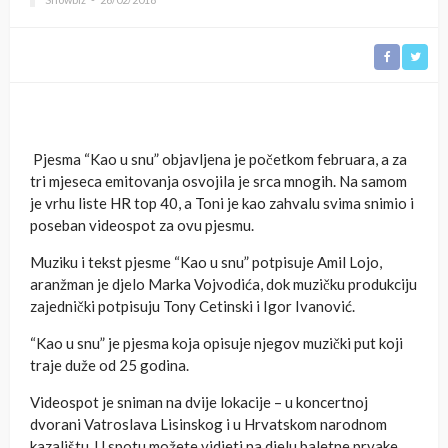
Pjesma “Kao u snu” objavljena je početkom februara, a za
tri mjeseca emitovanja osvojila je srca mnogih. Na samom
je vrhu liste HR top 40, a Toni je kao zahvalu svima snimio i
poseban videospot za ovu pjesmu.
Muziku i tekst pjesme “Kao u snu” potpisuje Amil Lojo,
aranžman je djelo Marka Vojvodića, dok muzičku produkciju
zajednički potpisuju Tony Cetinski i Igor Ivanović.
“Kao u snu” je pjesma koja opisuje njegov muzički put koji
traje duže od 25 godina.
Videospot je sniman na dvije lokacije – u koncertnoj
dvorani Vatroslava Lisinskog i u Hrvatskom narodnom
kazalištu. U spotu možete vidjeti na djelu baletne prvake