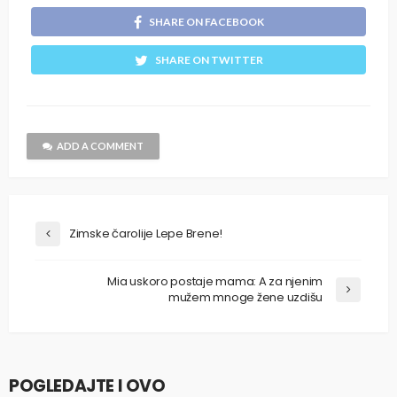
SHARE ON FACEBOOK
SHARE ON TWITTER
ADD A COMMENT
Zimske čarolije Lepe Brene!
Mia uskoro postaje mama: A za njenim
mužem mnoge žene uzdišu
POGLEDAJTE I OVO