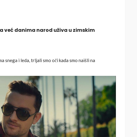
, a već danima narod uživa u zimskim
 snega i leda, trljali smo oči kada smo naišli na