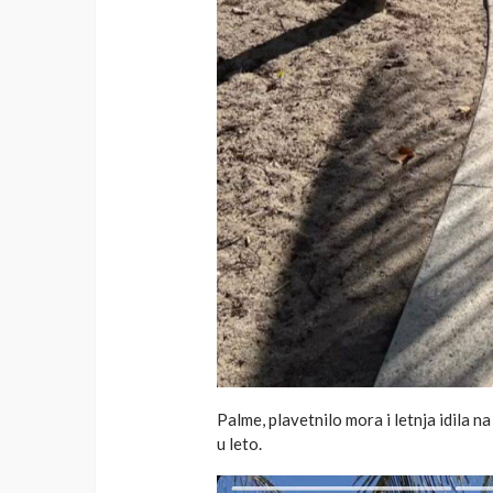
Palme, plavetnilo mora i letnja idila na
u leto.