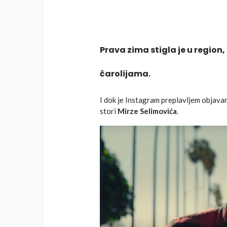
Prava zima stigla je u region
čarolijama.
I dok je Instagram preplavljem objavama
stori
Mirze Selimovića
.