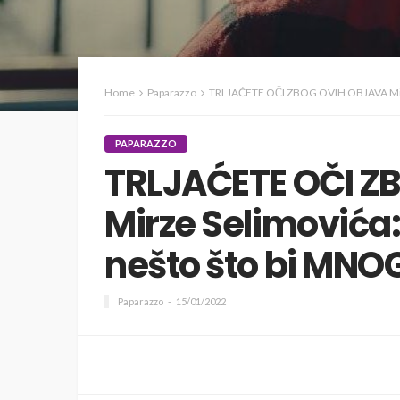
Home
Paparazzo
TRLJAĆETE OČI ZBOG OVIH OBJAVA Mirz
PAPARAZZO
TRLJAĆETE OČI Z
Mirze Selimovića
nešto što bi MNOG
Paparazzo
15/01/2022