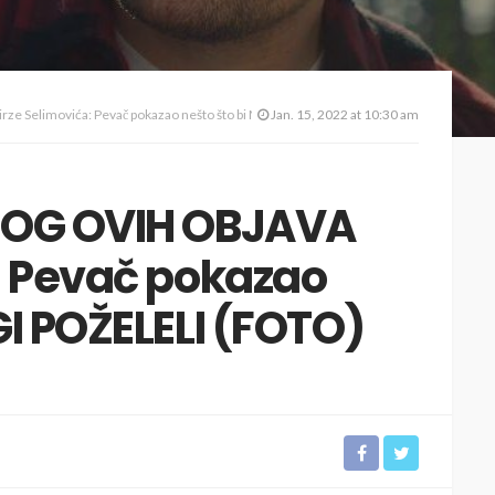
e Selimovića: Pevač pokazao nešto što bi MNOGI POŽELELI (FOTO)
Jan. 15, 2022 at 10:30 am
BOG OVIH OBJAVA
: Pevač pokazao
I POŽELELI (FOTO)