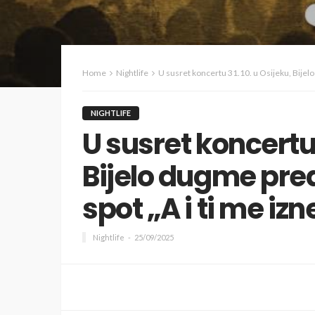
Home
Nightlife
U susret koncertu 31.10. u Osijeku, Bijelo 
NIGHTLIFE
U susret koncertu 
Bijelo dugme pred
spot „A i ti me izn
Nightlife
25/09/2025