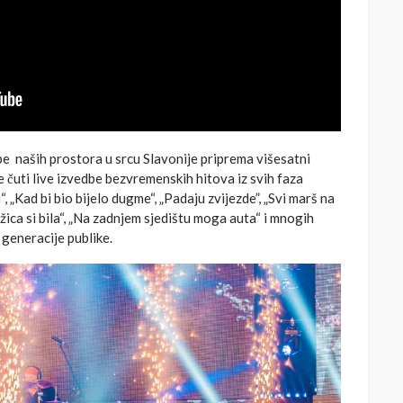
be
naših prostora u srcu Slavonije priprema višesatni
e čuti live izvedbe
bezvremenskih hitova iz svih faza
, „Kad bi bio bijelo dugme“, „Padaju zvijezde”, „Svi marš na
„Ružica si bila“, „Na zadnjem sjedištu moga auta“ i mnogih
 generacije publike.