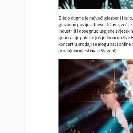
Bijelo dugme je najveći glazbeni i kul
glazbenu povijest bivše države, već j
industriji i dosegnuo uspjehe svjetskih
generacije publike još jednom dožive B
koncert u prodaji se mogu naći onlin
prodajnim mjestima u Slavoniji: