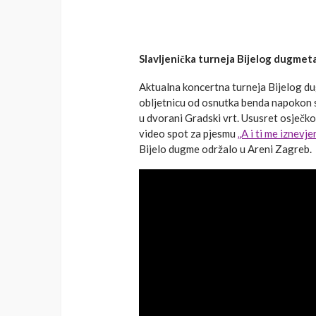
Slavljenička turneja Bijelog dugmeta
Aktualna koncertna turneja Bijelog d
obljetnicu od osnutka benda napokon st
u dvorani Gradski vrt. Ususret osječko
video spot za pjesmu
„A i ti me iznevje
Bijelo dugme održalo u Areni Zagreb.