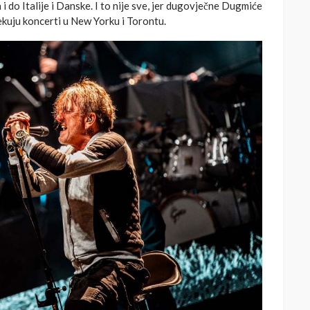
 i do Italije i Danske. I to nije sve, jer dugovječne Dugmiće
ekuju koncerti u New Yorku i Torontu.