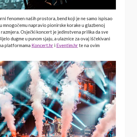
turni fenomen naših prostora, bend koji je ne samo ispisao
e u mnogočemu napravio pionirske korake u glazbenoj
 razmjera. Osječki koncert je jedinstvena prilika da sve
ijelo dugme u punom sjaju, a ulaznice za ovaj iščekivani
e na platformama
Koncert.hr
i
Eventim.hr
te na ovim