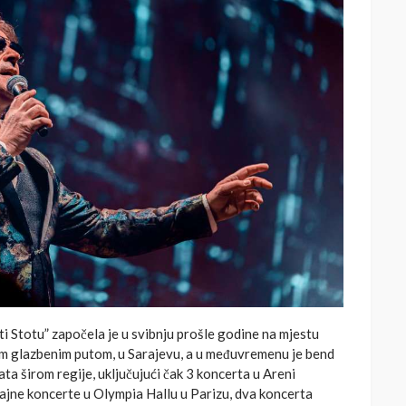
i Stotu” započela je u svibnju prošle godine na mjestu
im glazbenim putom, u Sarajevu, a u međuvremenu je bend
a širom regije, uključujući čak 3 koncerta u Areni
sjajne koncerte u Olympia Hallu u Parizu, dva koncerta