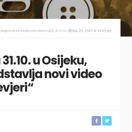
dugme predstavlja novi video spot „A i ti me iznevjeri“
Sep. 25, 2025 at 11:01 pm
31.10. u Osijeku,
stavlja novi video
evjeri“