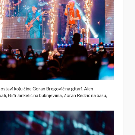
postavi koju čine Goran Bregović na gitari, Alen
kali, Điđi Jankelić na bubnjevima, Zoran Redžić na basu,