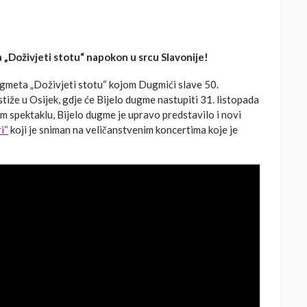
 „Doživjeti stotu“ napokon u srcu Slavonije!
ugmeta „Doživjeti stotu“ kojom Dugmići slave 50.
iže u Osijek, gdje će Bijelo dugme nastupiti 31. listopada
m spektaklu, Bijelo dugme je upravo predstavilo i novi
ri“
koji je sniman na veličanstvenim koncertima koje je