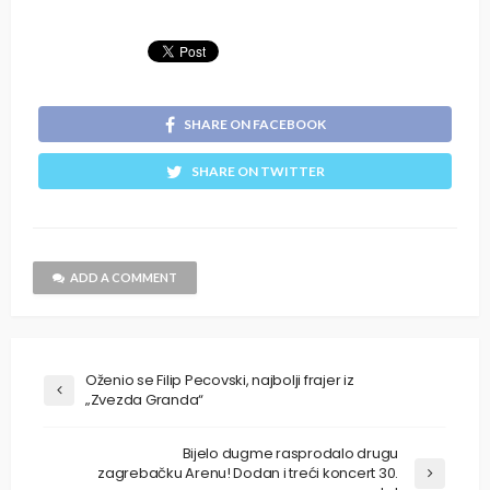
SHARE ON FACEBOOK
SHARE ON TWITTER
ADD A COMMENT
Oženio se Filip Pecovski, najbolji frajer iz
„Zvezda Granda“
Bijelo dugme rasprodalo drugu
zagrebačku Arenu! Dodan i treći koncert 30.