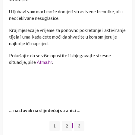
U ljubavi vam mart može donijeti strastvene trenutke, ali i
neočekivane nesuglasice.
Kraj mjeseca je vrijeme za ponovno pokretanje i aktiviranje
tijela i uma, kada ćete moći da shvatite u kom smijeru je
najbolje ići naprijed.
Pokušajte da se više opustite i izbjegavajte stresne
situacije, piše
Atma.hr
.
… nastavak na slijedećoj stranici …
1
2
3