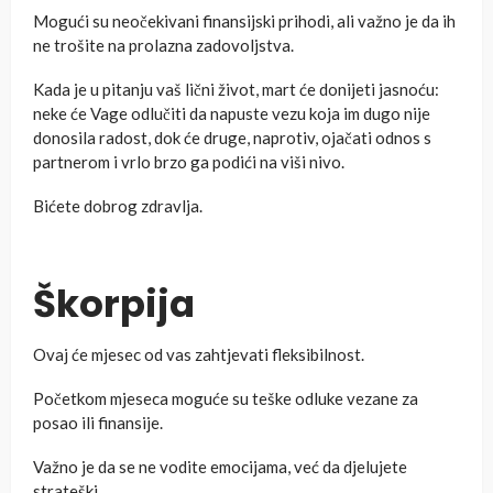
Mogući su neočekivani finansijski prihodi, ali važno je da ih
ne trošite na prolazna zadovoljstva.
Kada je u pitanju vaš lični život, mart će donijeti jasnoću:
neke će Vage odlučiti da napuste vezu koja im dugo nije
donosila radost, dok će druge, naprotiv, ojačati odnos s
partnerom i vrlo brzo ga podići na viši nivo.
Bićete dobrog zdravlja.
Škorpija
Ovaj će mjesec od vas zahtjevati fleksibilnost.
Početkom mjeseca moguće su teške odluke vezane za
posao ili finansije.
Važno je da se ne vodite emocijama, već da djelujete
strateški.