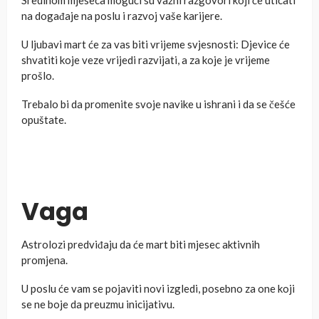
Sredinom mjeseca mogući su važni razgovori koji će uticati
na događaje na poslu i razvoj vaše karijere.
U ljubavi mart će za vas biti vrijeme svjesnosti: Djevice će
shvatiti koje veze vrijedi razvijati, a za koje je vrijeme
prošlo.
Trebalo bi da promenite svoje navike u ishrani i da se češće
opuštate.
Vaga
Astrolozi predviđaju da će mart biti mjesec aktivnih
promjena.
U poslu će vam se pojaviti novi izgledi, posebno za one koji
se ne boje da preuzmu inicijativu.