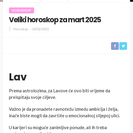
HOROSKOP
Veliki horoskop za mart 2025
Horoskop
20/02/2025
Lav
Prema astrolozima, za Lavove će ovo biti vrijeme da
preispitaju svoje ciljeve.
Važno je da pronađete ravnotežu između ambicija i želja,
inače biste mogli da završite u emocionalnoj slijepoj ulici.
U karijeri su moguće zanimljive ponude, ali ih treba