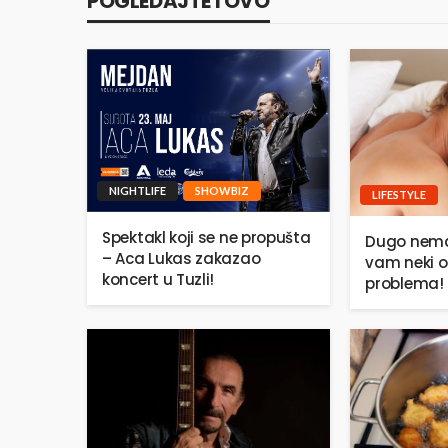
POGLEDAJTE I OVO
NIGHTLIFE
SHOWBIZ
LIFESTYLE
Spektakl koji se ne propušta
Dugo nema
– Aca Lukas zakazao
vam neki o
koncert u Tuzli!
problema!