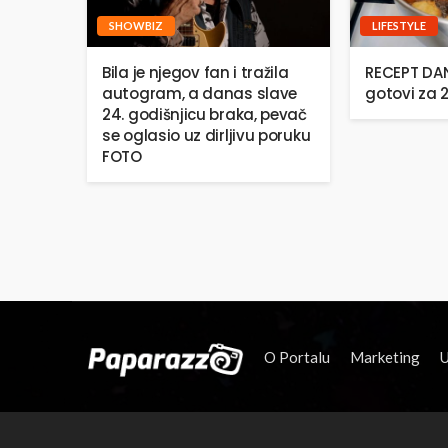
SHOWBIZ
LIFESTYLE
Bila je njegov fan i tražila
RECEPT DANA
autogram, a danas slave
gotovi za 
24. godišnjicu braka, pevač
se oglasio uz dirljivu poruku
FOTO
O Portalu
Marketing
U