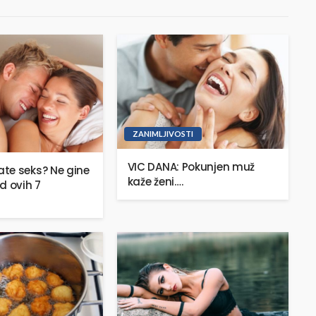
ZANIMLJIVOSTI
VIC DANA: Pokunjen muž
te seks? Ne gine
kaže ženi….
d ovih 7