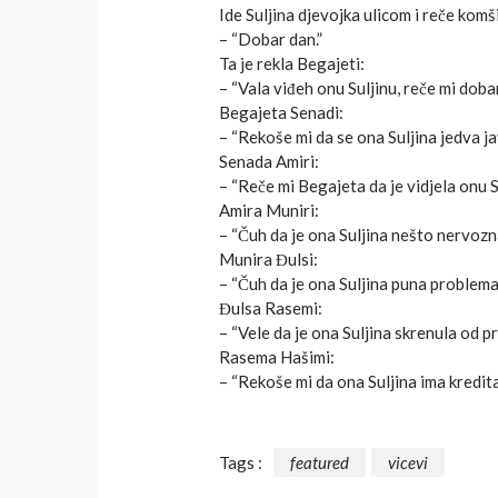
Ide Suljina djevojka ulicom i reče komši
– “Dobar dan.”
Ta je rekla Begajeti:
– “Vala viđeh onu Suljinu, reče mi dobar
Begajeta Senadi:
– “Rekoše mi da se ona Suljina jedva ja
Senada Amiri:
– “Reče mi Begajeta da je vidjela onu Su
Amira Muniri:
– “Čuh da je ona Suljina nešto nervozn
Munira Đulsi:
– “Čuh da je ona Suljina puna problema, 
Đulsa Rasemi:
– “Vele da je ona Suljina skrenula od pr
Rasema Hašimi:
– “Rekoše mi da ona Suljina ima kredita 
Tags :
featured
vicevi