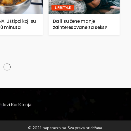
LIFESTYLE
: Uštipci koji su
Da li su žene manje
20 minuta
zainteresovane za seks?
slovi Korištenja
© 2021 paparazzo.ba. Sva prava pridržana.