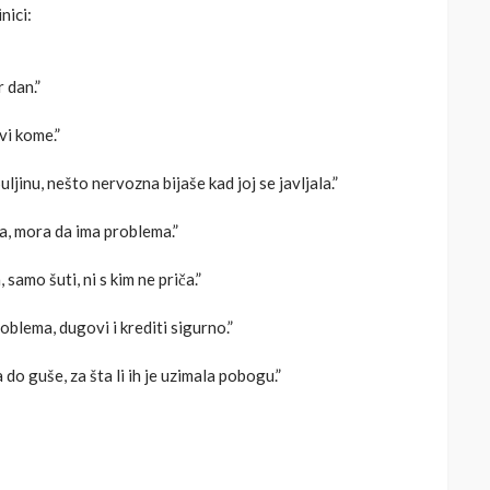
nici:
 dan.”
vi kome.”
ljinu, nešto nervozna bijaše kad joj se javljala.”
a, mora da ima problema.”
samo šuti, ni s kim ne priča.”
oblema, dugovi i krediti sigurno.”
do guše, za šta li ih je uzimala pobogu.”