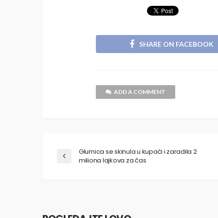
SHARE ON FACEBOOK
ADD A COMMENT
Glumica se skinula u kupaći i zaradila 2
miliona lajkova za čas