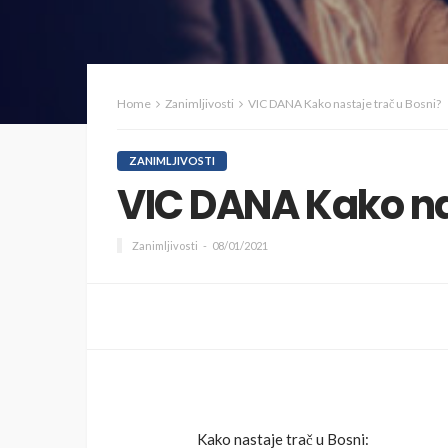
Home
Zanimljivosti
VIC DANA Kako nastaje trač u Bosni?
ZANIMLJIVOSTI
VIC DANA Kako na
Zanimljivosti
08/01/2021
Kako nastaje trač u Bosni: