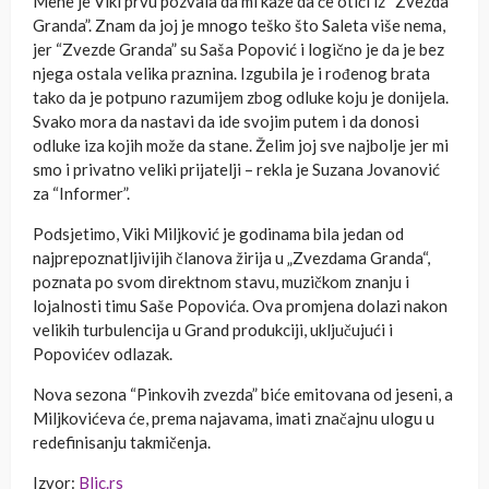
Mene je Viki prvu pozvala da mi kaže da će otići iz “Zvezda
Granda”. Znam da joj je mnogo teško što Saleta više nema,
jer “Zvezde Granda” su Saša Popović i logično je da je bez
njega ostala velika praznina. Izgubila je i rođenog brata
tako da je potpuno razumijem zbog odluke koju je donijela.
Svako mora da nastavi da ide svojim putem i da donosi
odluke iza kojih može da stane. Želim joj sve najbolje jer mi
smo i privatno veliki prijatelji – rekla je Suzana Jovanović
za “Informer”.
Podsjetimo, Viki Miljković je godinama bila jedan od
najprepoznatljivijih članova žirija u „Zvezdama Granda“,
poznata po svom direktnom stavu, muzičkom znanju i
lojalnosti timu Saše Popovića. Ova promjena dolazi nakon
velikih turbulencija u Grand produkciji, uključujući i
Popovićev odlazak.
Nova sezona “Pinkovih zvezda” biće emitovana od jeseni, a
Miljkovićeva će, prema najavama, imati značajnu ulogu u
redefinisanju takmičenja.
Izvor:
Blic.rs