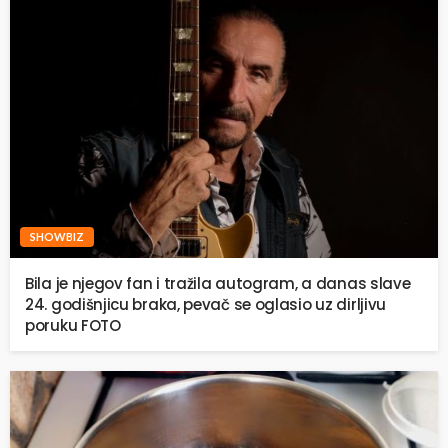
SHOWBIZ
Bila je njegov fan i tražila autogram, a danas slave
24. godišnjicu braka, pevač se oglasio uz dirljivu
poruku FOTO