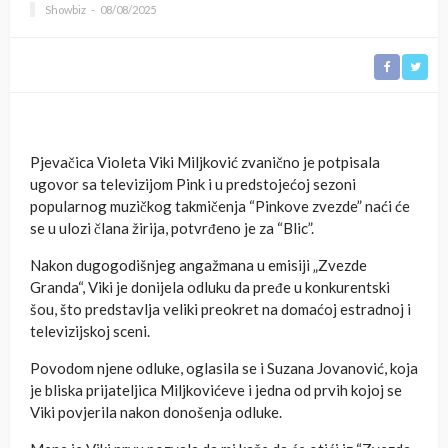
Showbiz
08/08/2025
Pjevačica Violeta Viki Miljković zvanično je potpisala
ugovor sa televizijom Pink i u predstojećoj sezoni
popularnog muzičkog takmičenja “Pinkove zvezde” naći će
se u ulozi člana žirija, potvrđeno je za “Blic”.
Nakon dugogodišnjeg angažmana u emisiji „Zvezde
Granda“, Viki je donijela odluku da pređe u konkurentski
šou, što predstavlja veliki preokret na domaćoj estradnoj i
televizijskoj sceni.
Povodom njene odluke, oglasila se i Suzana Jovanović, koja
je bliska prijateljica Miljkovićeve i jedna od prvih kojoj se
Viki povjerila nakon donošenja odluke.