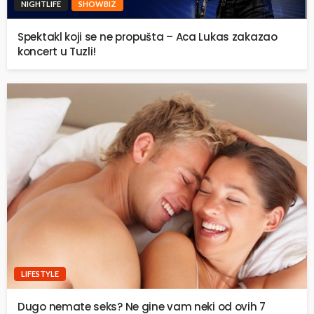
NIGHTLIFE
SHOWBIZ
Spektakl koji se ne propušta – Aca Lukas zakazao
koncert u Tuzli!
LIFESTYLE
Dugo nemate seks? Ne gine vam neki od ovih 7