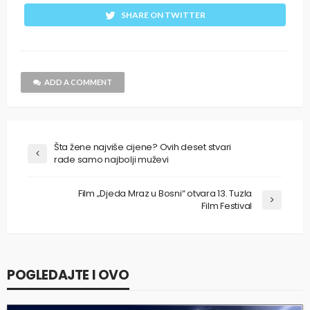
SHARE ON TWITTER
ADD A COMMENT
Šta žene najviše cijene? Ovih deset stvari
rade samo najbolji muževi
Film „Djeda Mraz u Bosni“ otvara 13. Tuzla
Film Festival
POGLEDAJTE I OVO