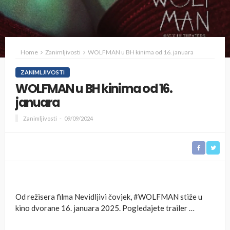
Home
Zanimljivosti
WOLFMAN u BH kinima od 16. januara
ZANIMLJIVOSTI
WOLFMAN u BH kinima od 16.
januara
Zanimljivosti
09/09/2024
Od režisera filma Nevidljivi čovjek, #WOLFMAN stiže u
kino dvorane 16. januara 2025. Pogledajete trailer …