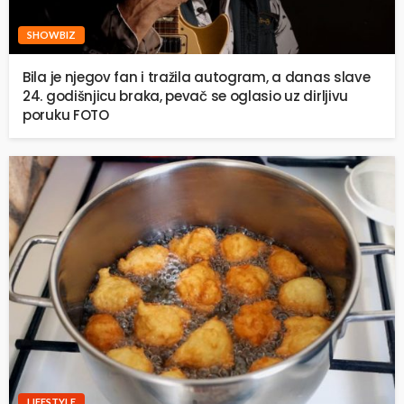
SHOWBIZ
Bila je njegov fan i tražila autogram, a danas slave
24. godišnjicu braka, pevač se oglasio uz dirljivu
poruku FOTO
LIFESTYLE