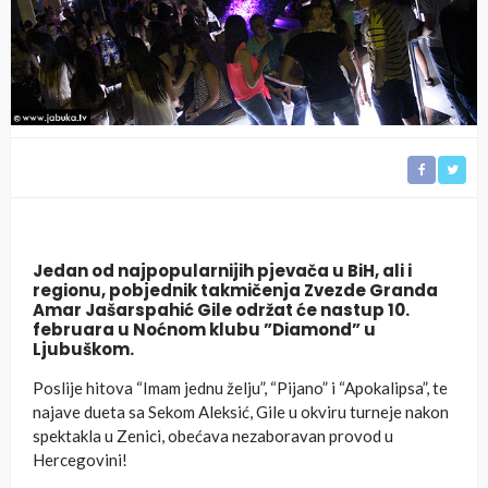
Jedan od najpopularnijih pjevača u BiH, ali i
regionu, pobjednik takmičenja Zvezde Granda
Amar Jašarspahić Gile održat će nastup 10.
februara u Noćnom klubu ”Diamond” u
Ljubuškom.
Poslije hitova “Imam jednu želju”, “Pijano” i “Apokalipsa”, te
najave dueta sa Sekom Aleksić, Gile u okviru turneje nakon
spektakla u Zenici, obećava nezaboravan provod u
Hercegovini!