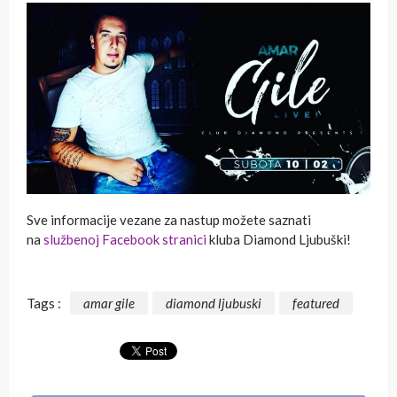
Sve informacije vezane za nastup možete saznati
na
službenoj Facebook stranici
kluba Diamond Ljubuški!
Tags :
amar gile
diamond ljubuski
featured