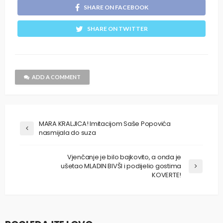
SHARE ON FACEBOOK
SHARE ON TWITTER
ADD A COMMENT
MARA KRALJICA! Imitacijom Saše Popovića
nasmijala do suza
Vjenčanje je bilo bajkovito, a onda je
ušetao MLADIN BIVŠI i podijelio gostima
KOVERTE!