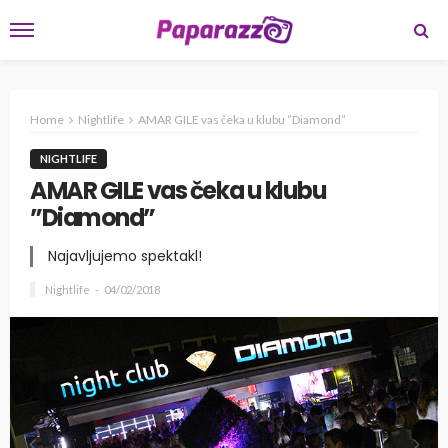
Home
Nightlife
AMAR GILE vas čeka u klubu ”Diamond”
NIGHTLIFE
AMAR GILE vas čeka u klubu
”Diamond”
Najavljujemo spektakl!
Nightlife
04/02/2018