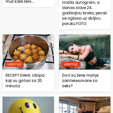
muž kaže ženi….
tražila autogram, a
danas slave 24.
godišnjicu braka, pevač
se oglasio uz dirljivu
poruku FOTO
LIFESTYLE
LIFESTYLE
RECEPT DANA: Uštipci
Da li su žene manje
koji su gotovi za 20
zainteresovane za
minuta
seks?