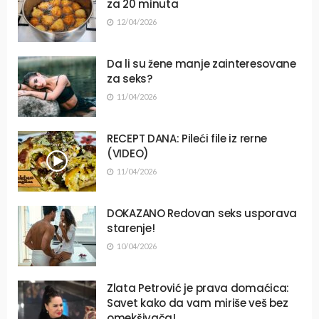
za 20 minuta
12/04/2026
Da li su žene manje zainteresovane
za seks?
11/04/2026
RECEPT DANA: Pileći file iz rerne
(VIDEO)
11/04/2026
DOKAZANO Redovan seks usporava
starenje!
10/04/2026
Zlata Petrović je prava domaćica:
Savet kako da vam miriše veš bez
omekšivača!