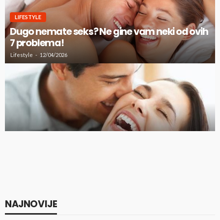
LIFESTYLE
Dugo nemate seks? Ne gine vam neki od ovih
7 problema!
Lifestyle
12/04/2026
VIC DANA: Pokunjen muž kaže ženi….
NAJNOVIJE