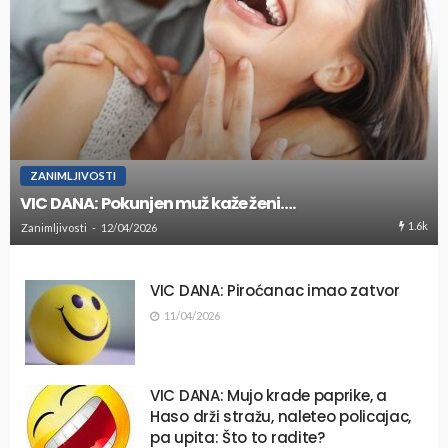
ZANIMLJIVOSTI
VIC DANA: Pokunjen muž kaže ženi….
1.6k
Zanimljivosti
12/04/2026
VIC DANA: Piroćanac imao zatvor
11/04/2026
VIC DANA: Mujo krade paprike, a
Haso drži stražu, naleteo policajac,
pa upita: Što to radite?