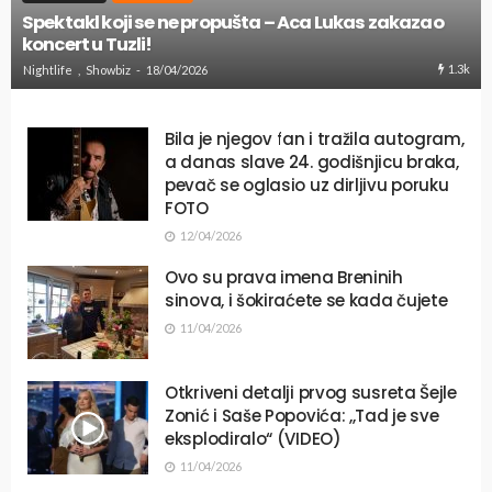
Spektakl koji se ne propušta – Aca Lukas zakazao
koncert u Tuzli!
1.3k
Nightlife
Showbiz
18/04/2026
Bila je njegov fan i tražila autogram,
a danas slave 24. godišnjicu braka,
pevač se oglasio uz dirljivu poruku
FOTO
12/04/2026
Ovo su prava imena Breninih
sinova, i šokiraćete se kada čujete
11/04/2026
Otkriveni detalji prvog susreta Šejle
Zonić i Saše Popovića: ,,Tad je sve
eksplodiralo“ (VIDEO)
11/04/2026