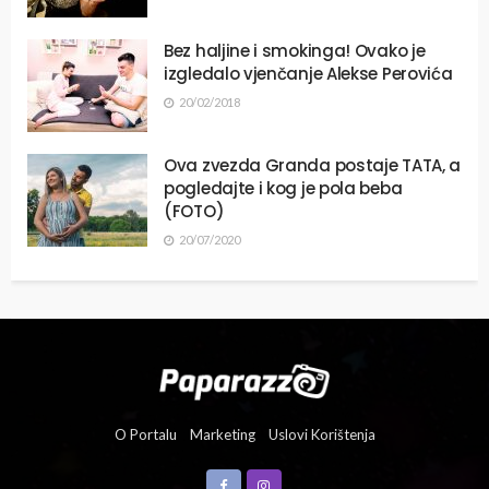
Bez haljine i smokinga! Ovako je
izgledalo vjenčanje Alekse Perovića
20/02/2018
Ova zvezda Granda postaje TATA, a
pogledajte i kog je pola beba
(FOTO)
20/07/2020
O Portalu
Marketing
Uslovi Korištenja