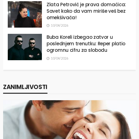
Zlata Petrović je prava domaćica:
Savet kako da vam miriše veš bez
omekšivača!
10/04/2026
Buba Koreli izbegao zatvor u
poslednjem trenutku: Reper platio
ogromnu cifru za slobodu
10/04/2026
ZANIMLJIVOSTI