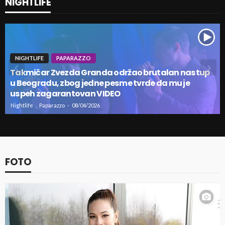
NIGHTLIFE
NIGHTLIFE
PAPARAZZO
Takmičar Zvezda Granda održao brutalan nastup
u Beogradu, zbog jedne pesme tvrde da mu je
uspeh zagarantovan VIDEO
Nightlife
Paparazzo
08/04/2026
FOTO