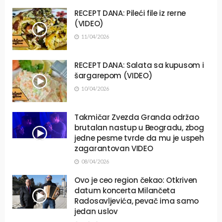
RECEPT DANA: Pileći file iz rerne
(VIDEO)
11/04/2026
RECEPT DANA: Salata sa kupusom i
šargarepom (VIDEO)
10/04/2026
Takmičar Zvezda Granda održao
brutalan nastup u Beogradu, zbog
jedne pesme tvrde da mu je uspeh
zagarantovan VIDEO
08/04/2026
Ovo je ceo region čekao: Otkriven
datum koncerta Milančeta
Radosavljevića, pevač ima samo
jedan uslov