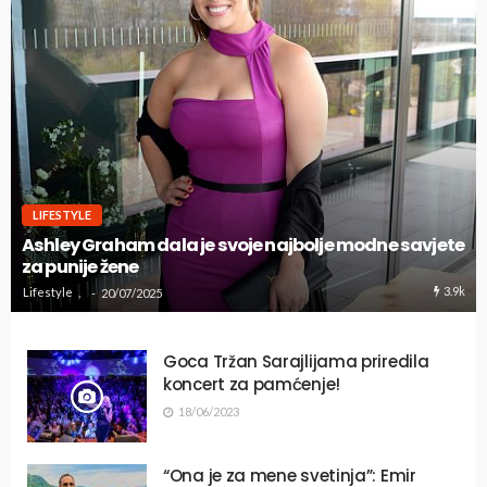
LIFESTYLE
Ashley Graham dala je svoje najbolje modne savjete
za punije žene
3.9k
Lifestyle
20/07/2025
Goca Tržan Sarajlijama priredila
koncert za pamćenje!
18/06/2023
“Ona je za mene svetinja”: Emir