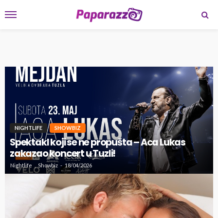
NIGHTLIFE
SHOWBIZ
Spektakl koji se ne propušta – Aca Lukas
zakazao koncert u Tuzli!
Nightlife
Showbiz
18/04/2026