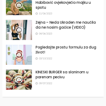
Habibović ovjekovječio majku u
spotu
11/06/2023
Zejna – Neda Ukraden me naučila
da ne nosim gaćice (VIDEO)
04/06/2023
Pogledajte prostu formulu za dug
život!
03/10/2022
KINESKI BURGER sa slaninom u
parenom pecivu
09/07/2022