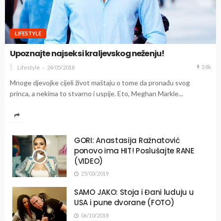
LIFESTYLE
Upoznajte najseksi kraljevskog neženju!
3.8k
Lifestyle
24/05/2018
Mnoge djevojke cijeli život maštaju o tome da pronađu svog
princa, a nekima to stvarno i uspije. Eto, Meghan Markle...
GORI: Anastasija Ražnatović
ponovo ima HIT! Poslušajte RANE
(VIDEO)
25/03/2019
SAMO JAKO: Stoja i Đani luduju u
USA i pune dvorane (FOTO)
06/10/2018