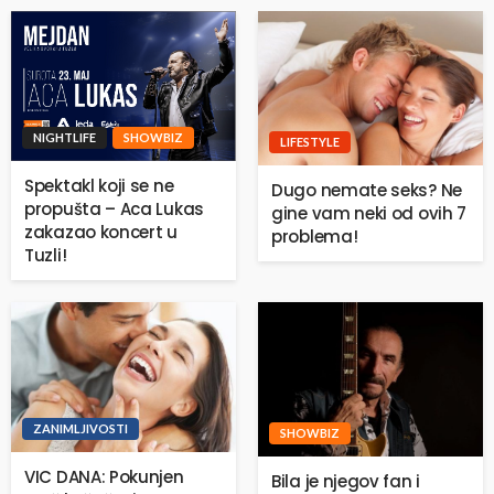
NIGHTLIFE
SHOWBIZ
LIFESTYLE
Spektakl koji se ne
Dugo nemate seks? Ne
propušta – Aca Lukas
gine vam neki od ovih 7
zakazao koncert u
problema!
Tuzli!
ZANIMLJIVOSTI
SHOWBIZ
VIC DANA: Pokunjen
Bila je njegov fan i