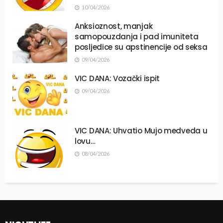
10/04/2026
Anksioznost, manjak
samopouzdanja i pad imuniteta
posljedice su apstinencije od seksa
09/04/2026
VIC DANA: Vozački ispit
09/04/2026
VIC DANA: Uhvatio Mujo medveda u
lovu…
08/04/2026