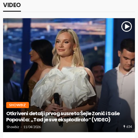
VIDEO
SHOWBIZ
Otkriveni detalji prvog susreta Šejle Zonić i Saše
Popovića: ,,Tad je sve eksplodiralo“ (VIDEO)
654
Showbiz
11/04/2026