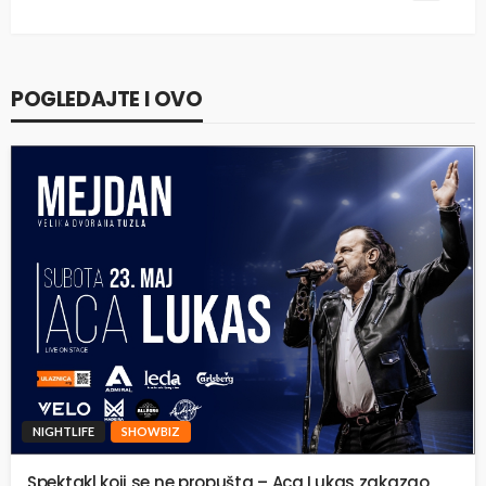
POGLEDAJTE I OVO
NIGHTLIFE
SHOWBIZ
Spektakl koji se ne propušta – Aca Lukas zakazao