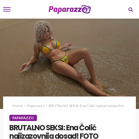
Home
Paparazzo
BRUTALNO SEKSI: Ena Čolić najizazovnija dosad! FOTO
PAPARAZZO
BRUTALNO SEKSI: Ena Čolić
najizazovnija dosad! FOTO