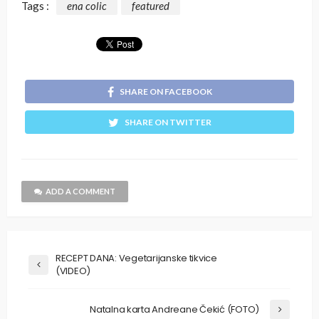
Tags :
ena colic
featured
SHARE ON FACEBOOK
SHARE ON TWITTER
ADD A COMMENT
RECEPT DANA: Vegetarijanske tikvice
(VIDEO)
Natalna karta Andreane Čekić (FOTO)