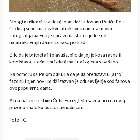
Mnogi muškarci zavide njenom dečku Jovanu Pejiću Peji
što kraj sebe ima ovakvu atraktivnu damu, a novim
fotografijama Ena je opravdala status jedne od
najatraktivnijih dama na našoj estradi.
Bilo da je britneta ili plavuša, bilo da joj je kosa ravna ili
kovrždava, u svim tim izdanjima Ena izgleda savršeno.
Na odmoru sa Pejom odlučila da je da predstavi u „afro“
fazonu i njen novi imidž izazvao je oduševljenje kod fanova
ove popularne dame.
A u kupaćem kostimu Čolićeva izgleda savršeno i na ovaj
prizor bi malo ko ostao ravnodušan.
Foto: IG