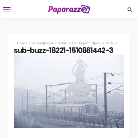
Home
Zanimljivosti
Delhi: Grad u kojem i djeca puše dvije kutije svaki dan
sub-buzz-18221-1510861442-3