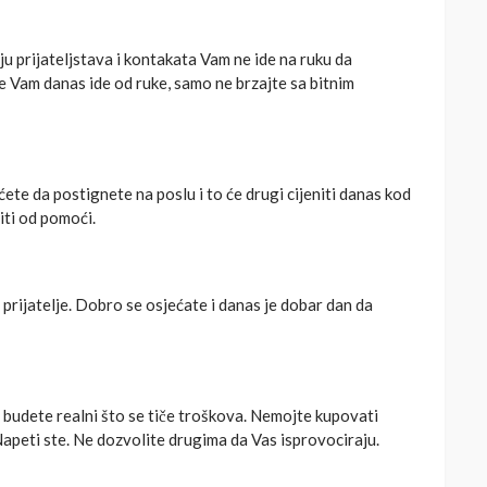
ju prijateljstava i kontakata Vam ne ide na ruku da
e Vam danas ide od ruke, samo ne brzajte sa bitnim
ete da postignete na poslu i to će drugi cijeniti danas kod
iti od pomoći.
 prijatelje. Dobro se osjećate i danas je dobar dan da
da budete realni što se tiče troškova. Nemojte kupovati
apeti ste. Ne dozvolite drugima da Vas isprovociraju.