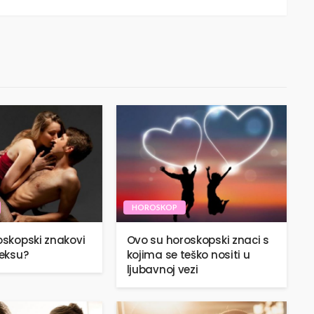
HOROSKOP
roskopski znakovi
Ovo su horoskopski znaci s
seksu?
kojima se teško nositi u
ljubavnoj vezi