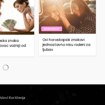
HOROSKOP
Ovi horoskopski znakovi
pska znaka
jednostavno nisu rođeni za
ovac važniji od
ljubav
slovi Korištenja