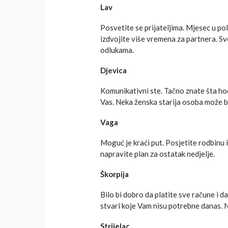
Lav
Posvetite se prijateljima. Mjesec u pol
izdvojite više vremena za partnera. Sv
odlukama.
Djevica
Komunikativni ste. Tačno znate šta hoć
Vas. Neka ženska starija osoba može b
Vaga
Moguć je kraći put. Posjetite rodbinu i
napravite plan za ostatak nedjelje.
Škorpija
Bilo bi dobro da platite sve račune i 
stvari koje Vam nisu potrebne danas. N
Strijelac