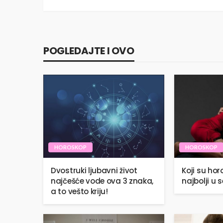
POGLEDAJTE I OVO
HOROSKOP
HOROSKOP
Dvostruki ljubavni život
Koji su ho
najčešće vode ova 3 znaka,
najbolji u 
a to vešto kriju!