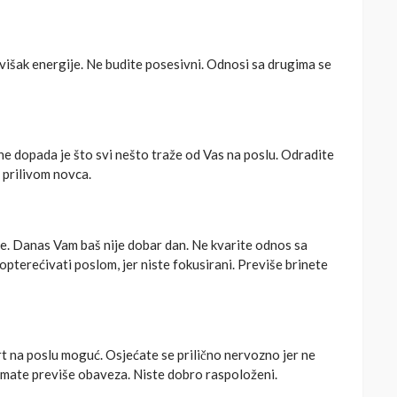
višak energije. Ne budite posesivni. Odnosi sa drugima se
ne dopada je što svi nešto traže od Vas na poslu. Odradite
 prilivom novca.
eme. Danas Vam baš nije dobar dan. Ne kvarite odnos sa
pterećivati poslom, jer niste fokusirani. Previše brinete
ert na poslu moguć. Osjećate se prilično nervozno jer ne
 Imate previše obaveza. Niste dobro raspoloženi.