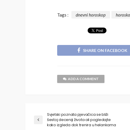
Tags :
dnevni horoskop
horosk
SHARE ON FACEBOOK
ADD A COMMENT
Svjetski poznata pjevačica se bliži
šestoj deceniji života ali pogledajte
kako izgleda dok trenira u helankama