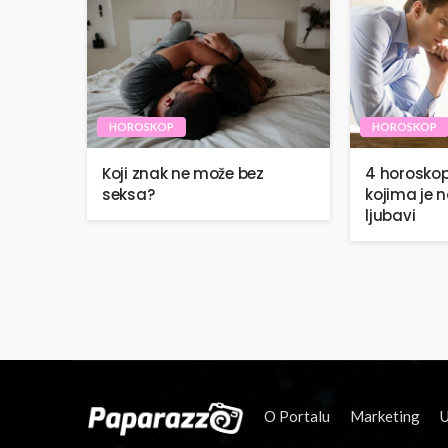
HOROSKOP
HOROSKOP
Koji znak ne može bez
4 horosko
seksa?
kojima je n
ljubavi
O Portalu
Marketing
U