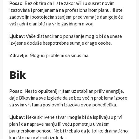
Posao:
Bez obzira da li ste zakoračili u susret novim
izazovima i promjenama na profesionalnom planu, ili ste
zadovoljni postojećim stanjem, pred vama je dan gdje će
vaš radni elan biti na vrlo zavidnom nivou.
Ljubav:
Vaše distancirano ponašanje moglo bi da unese
izvjesne doduše bespotrebne sumnje drage osobe.
Zdravlje:
Mogući problemi sa sinusima.
Bik
Posao:
Nešto opušteniji ritam uz stabilan priliv energije,
daje Bikovima sve izglede da se bez većih problema izbore
sa svim vrstama poslovnih izazova ovog ponedjeljka.
Ljubav:
Neke skrivene stvari mogle bi da isplivaju u prvi
plan i da naprave manju ili veću pometnju u vašem
partnerskom odnosu. Ne bi trebalo da je toliko dramatično
kao što na prvi mah izgleda.