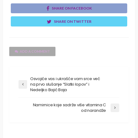
SHARE ON FACEBOOK
SHARE ON TWITTER
ADD A COMMENT
Osvojiće vas i ukrašće vam srce već
na prvo slušanje “Slatki lopov” i
Nedeljko Bajić Baja
Namirnice koje sadrže više vitamina C
od narandže