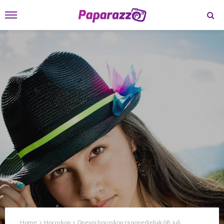
Home
Horoskop
Dnevni horoskop za ponedjeljak 08. juli