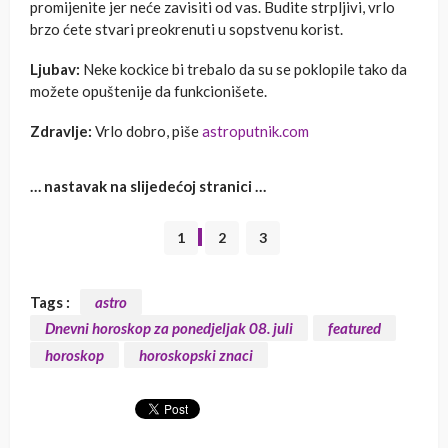
promijenite jer neće zavisiti od vas. Budite strpljivi, vrlo
brzo ćete stvari preokrenuti u sopstvenu korist.
Ljubav:
Neke kockice bi trebalo da su se poklopile tako da
možete opuštenije da funkcionišete.
Zdravlje:
Vrlo dobro, piše
astroputnik.com
… nastavak na slijedećoj stranici …
1
2
3
Tags :
astro
Dnevni horoskop za ponedjeljak 08. juli
featured
horoskop
horoskopski znaci