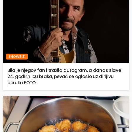
SHOWBIZ
Bila je njegov fan i tražila autogram, a danas slave
24. godišnjicu braka, pevač se oglasio uz dirljivu
poruku FOTO