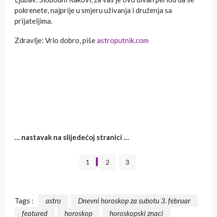
pokrenete, najprije u smjeru uživanja i druženja sa
prijateljima.
Zdravlje: Vrlo dobro, piše
astroputnik.com
… nastavak na slijedećoj stranici …
1
2
3
Tags :
astro
Dnevni horoskop za subotu 3. februar
featured
horoskop
horoskopski znaci