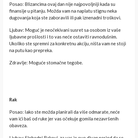
Posao: Blizancima ovaj dan nije najpovoljniji kada su
finansije u pitanju. Možda vam na naplatu stignu neka
dugovanja koja ste zaboravili ili pak iznenadni troškovi.
Ljubav: Moguć je neočekivani susret sa osobom iz vaše
ljubavne prošlosti i to vas neće ostaviti ravnodušnim.
Ukoliko ste spremni za konkretnu akciju, ništa vam ne stoji
na putu kao prepreka.
Zdravlje: Moguće stomačne tegobe.
Rak
Posao: Iako ste možda planirali da više odmarate, neće
vam ići baš od ruke jer vas očekuje gomila nezavršenih
obaveza.
Ljubav: Slobodni Rakovi, za vas je ovo divan period da se