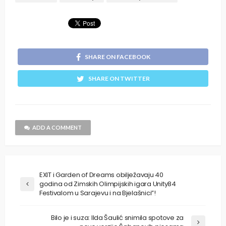
SHARE ON FACEBOOK
SHARE ON TWITTER
ADD A COMMENT
EXIT i Garden of Dreams obilježavaju 40
godina od Zimskih Olimpijskih igara Unity84
Festivalom u Sarajevu i na Bjelašnici”!
Bilo je i suza: Ilda Šaulić snimila spotove za