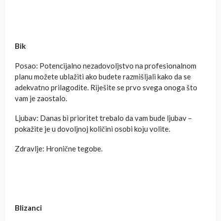
Bik
Posao: Potencijalno nezadovoljstvo na profesionalnom
planu možete ublažiti ako budete razmišljali kako da se
adekvatno prilagodite. Riješite se prvo svega onoga što
vam je zaostalo.
Ljubav: Danas bi prioritet trebalo da vam bude ljubav –
pokažite je u dovoljnoj količini osobi koju volite.
Zdravlje: Hronične tegobe.
Blizanci