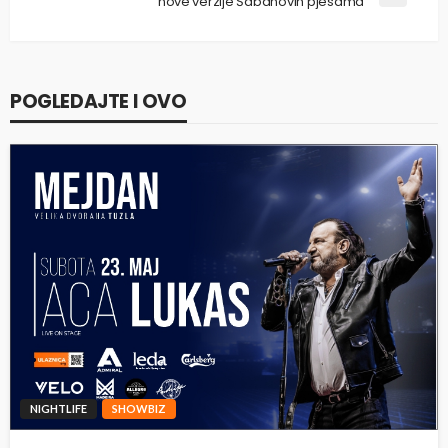
nove verzije Šabanovih pjesama
POGLEDAJTE I OVO
NIGHTLIFE
SHOWBIZ