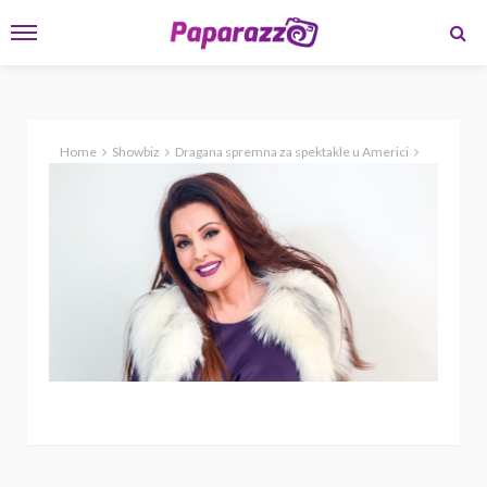
Home
Showbiz
Dragana spremna za spektakle u Americi