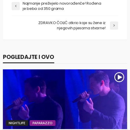
Najmanje preživjelo novorođenče! Rođena
je beba od 350 grama
ZDRAVKO ČOLIĆ otkrio koje su žene iz
njegovih pjesama stvarne!
POGLEDAJTE I OVO
NIGHTLIFE
PAPARAZZO