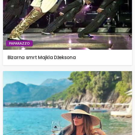
PAPARAZZO
Bizarna smrt Majkla Džeksona