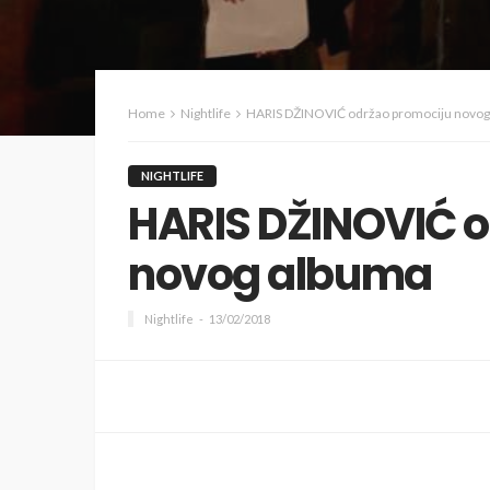
Home
Nightlife
HARIS DŽINOVIĆ održao promociju novog
NIGHTLIFE
HARIS DŽINOVIĆ 
novog albuma
Nightlife
13/02/2018