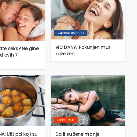
ZANIMLJIVOSTI
VIC DANA: Pokunjen muž
te seks? Ne gine
kaže ženi….
d ovih 7
LIFESTYLE
: Uštipci koji su
Da li su žene manje