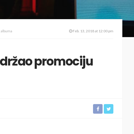
 albuma
Feb. 13, 2018 at 12:00 pm
održao promociju