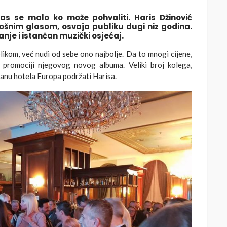
s se malo ko može pohvaliti. Haris Džinović
ošnim glasom, osvaja publiku dugi niz godina.
anje i istančan muzički osjećaj.
likom, već nudi od sebe ono najbolje. Da to mnogi cijene,
 promociji njegovog novog albuma. Veliki broj kolega,
fanu hotela Europa podržati Harisa.