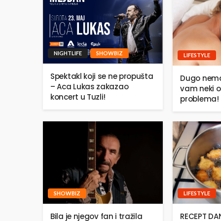
NIGHTLIFE
SHOWBIZ
LIFESTYLE
Spektakl koji se ne propušta
Dugo nema
– Aca Lukas zakazao
vam neki o
koncert u Tuzli!
problema!
SHOWBIZ
LIFESTYLE
Bila je njegov fan i tražila
RECEPT DANA