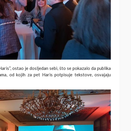
is“, ostao je dosljedan sebi, što se pokazalo da publika
sama, od kojih za pet Haris potpisuje tekstove, osvajaju