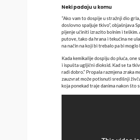
Neki padaju u komu
“Ako vam to dospije u stražnji dio grla,
doslovno spaljuje tkivo”, objašnjava Spil
pijenje učiniti izrazito bolnim i teškim
putove, tako da hrana i tekućina ne ula
na način na koji bi trebalo pa bi moglo
Kada kemikalije dospiju do pluća, one s
i ispušta ugljični dioksid. Kad se ta t
radi dobro.” Propala razmjena zraka mož
zauzvrat može potisnuti središnji živča
koja ponekad traje danima nakon što su