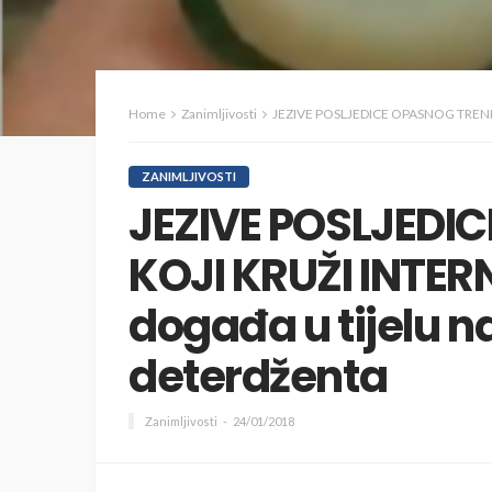
Home
Zanimljivosti
JEZIVE POSLJEDICE OPASNOG TRENDA KOJI
ZANIMLJIVOSTI
JEZIVE POSLJEDI
KOJI KRUŽI INTER
događa u tijelu 
deterdženta
Zanimljivosti
24/01/2018