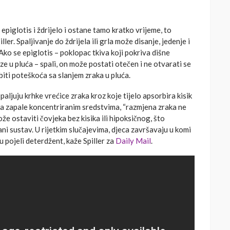
 epiglotis i ždrijelo i ostane tamo kratko vrijeme, to
ler. Spaljivanje do ždrijela ili grla može disanje, jedenje i
. Ako se epiglotis – poklopac tkiva koji pokriva dišne
ze u pluća – spali, on može postati otečen i ne otvarati se
 biti poteškoća sa slanjem zraka u pluća.
paljuju krhke vrećice zraka kroz koje tijelo apsorbira kisik
kiva zapale koncentriranim sredstvima, “razmjena zraka ne
e ostaviti čovjeka bez kisika ili hipoksičnog, što
ni sustav. U rijetkim slučajevima, djeca završavaju u komi
 pojeli deterdžent, kaže Spiller za
Daily Mail
.