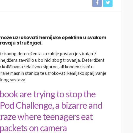
 može uzrokovati hemijske opekline u svakom
oravaju stručnjaci.
triranog deterdženta za rublje postao je viralan 7.
tinejdžera završilo u bolnici zbog trovanja. Deterdžent
m količinama relativno sigurne, ali kondenzirani u
brane masnih stanica te uzrokovati kemijsko spaljivanje
nalnog sustava.
ook are trying to stop the
 Pod Challenge, a bizarre and
craze where teenagers eat
 packets on camera