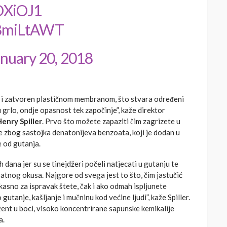
XOXiOJ1
cs8miLtAWT
nuary 20, 2018
ć i zatvoren plastičnom membranom, što stvara određeni
 grlo, ondje opasnost tek započinje”, kaže direktor
enry Spiller
. Prvo što možete zapaziti čim zagrizete u
je zbog sastojka denatonijeva benzoata, koji je dodan u
e od gutanja.
dana jer su se tinejdžeri počeli natjecati u gutanju te
atnog okusa. Najgore od svega jest to što, čim jastučić
ekasno za ispravak štete, čak i ako odmah ispljunete
gutanje, kašljanje i mučninu kod većine ljudi”, kaže Spiller.
žent u boci, visoko koncentrirane sapunske kemikalije
a.