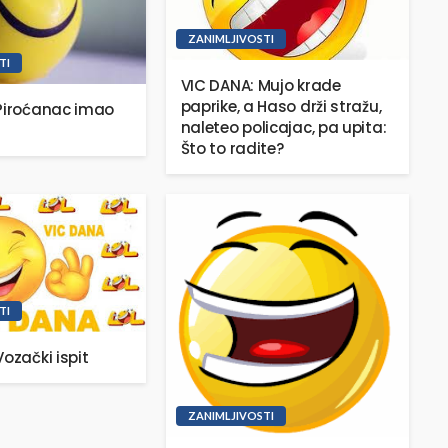
ZANIMLJIVOSTI
TI
VIC DANA: Mujo krade
paprike, a Haso drži stražu,
Piroćanac imao
naleteo policajac, pa upita:
Što to radite?
TI
ozački ispit
ZANIMLJIVOSTI