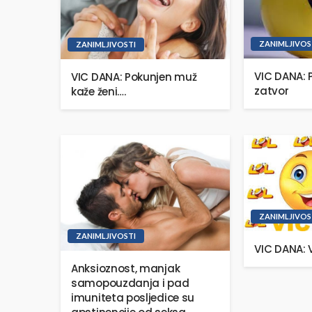
ZANIMLJIVOS
ZANIMLJIVOSTI
VIC DANA: 
VIC DANA: Pokunjen muž
zatvor
kaže ženi….
ZANIMLJIVOS
ZANIMLJIVOSTI
VIC DANA: V
Anksioznost, manjak
samopouzdanja i pad
imuniteta posljedice su