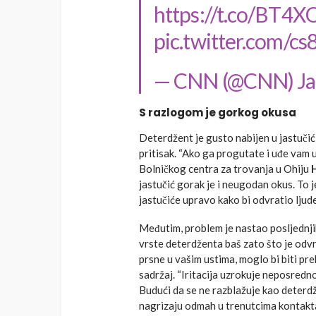
https://t.co/BT4
pic.twitter.com/
— CNN (@CNN)
Ja
S razlogom je gorkog okusa
Deterdžent je gusto nabijen u jastuči
pritisak. “Ako ga progutate i uđe vam u
Bolničkog centra za trovanja u Ohiju
H
jastučić gorak je i neugodan okus. To 
jastučiće upravo kako bi odvratio ljud
Međutim, problem je nastao posljednjih 
vrste deterdženta baš zato što je odvr
prsne u vašim ustima, moglo bi biti pr
sadržaj. “Iritacija uzrokuje neposredno 
Budući da se ne razblažuje kao deterd
nagrizaju odmah u trenutcima kontakt