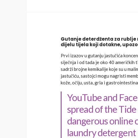
Gutanje deterdženta za rublje
dijelu tijela koji dotakne, upoz
Prvi izazov u gutanju jastučića koncen
siječnja i od tada je oko 40 američkih 
sadrži brojne kemikalije koje su u mali
jastučiću, sastojci mogu nagristi mem
kože, očiju, usta, grla i gastrointesti
YouTube and Faceb
spread of the Tide
dangerous online 
laundry detergent