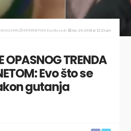
 KRUŽI INTERNETOM: Evo što se događa u tijelu nakon gutanja deterdženta
Jan. 24, 2018 at 12:25 pm
CE OPASNOG TRENDA
NETOM: Evo što se
nakon gutanja