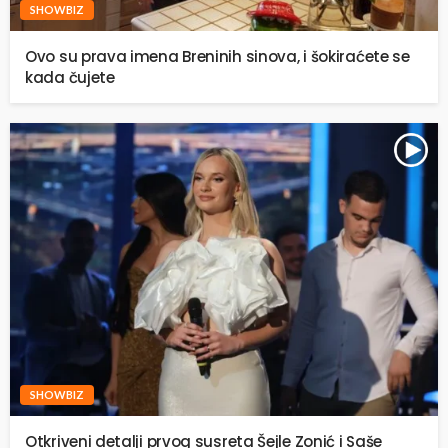
SHOWBIZ
Ovo su prava imena Breninih sinova, i šokiraćete se
kada čujete
SHOWBIZ
Otkriveni detalji prvog susreta Šejle Zonić i Saše