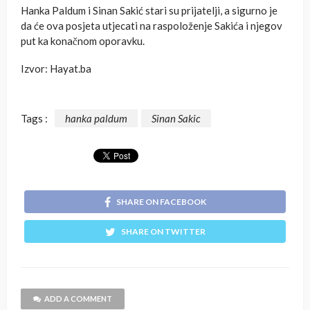
Hanka Paldum i Sinan Sakić stari su prijatelji, a sigurno je
da će ova posjeta utjecati na raspoloženje Sakića i njegov
put ka konačnom oporavku.
Izvor: Hayat.ba
Tags :
hanka paldum
Sinan Sakic
SHARE ON FACEBOOK
SHARE ON TWITTER
ADD A COMMENT