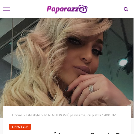
Home
Lifestyle
MAJA BEROVIĆ je ovu majicu platila 1400 KM!
LIFESTYLE