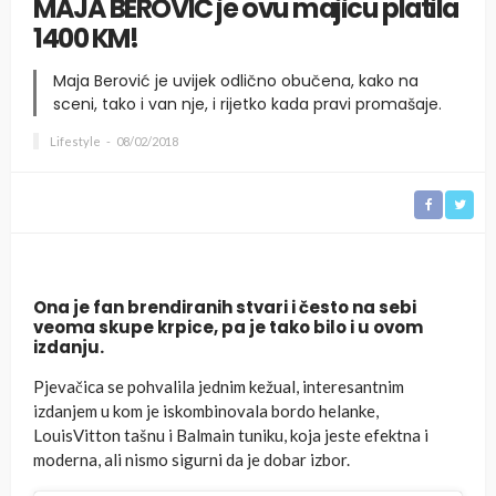
MAJA BEROVIĆ je ovu majicu platila
1400 KM!
Maja Berović je uvijek odlično obučena, kako na
sceni, tako i van nje, i rijetko kada pravi promašaje.
Lifestyle
08/02/2018
Ona je fan brendiranih stvari i često na sebi
veoma skupe krpice, pa je tako bilo i u ovom
izdanju.
Pjevačica se pohvalila jednim kežual, interesantnim
izdanjem u kom je iskombinovala bordo helanke,
LouisVitton tašnu i Balmain tuniku, koja jeste efektna i
moderna, ali nismo sigurni da je dobar izbor.