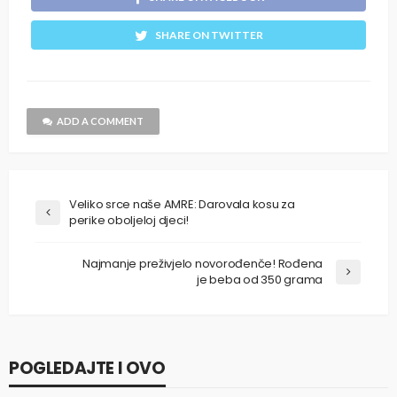
SHARE ON TWITTER
ADD A COMMENT
Veliko srce naše AMRE: Darovala kosu za
perike oboljeloj djeci!
Najmanje preživjelo novorođenče! Rođena
je beba od 350 grama
POGLEDAJTE I OVO