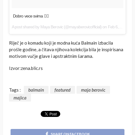
Dobro vece svima 💁‍♀️
A post shared by
Maya Berovic
(@mayaberovicofficial) on
Feb 6, 2018 at 11:32am PST
Riječ je o komadu koji je modna kuća Balmain izbacila
prošle godine, a čitava njihova kolekcija bila je inspirisana
motivom vučje glave i apstraktnim šarama.
Izvor:zena.blic.rs
Tags :
balmain
featured
maja berovic
majica
SHARE ON FACEBOOK