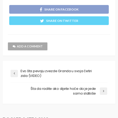
SHARE ON FACEBOOK
SHARE ON TWITTER
ADD A COMMENT
Evo šta pevaju zvezde Granda u svoja četiri
zida (VIDEO)
Šta da radite ako dijete hoće da je jede
samo slatkiše