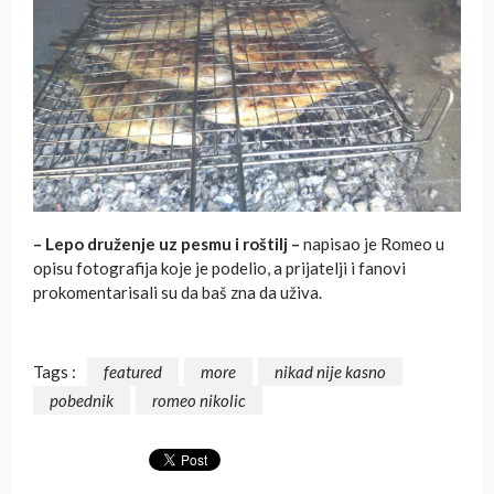
– Lepo druženje uz pesmu i roštilj –
napisao je Romeo u
opisu fotografija koje je podelio, a prijatelji i fanovi
prokomentarisali su da baš zna da uživa.
Tags :
featured
more
nikad nije kasno
pobednik
romeo nikolic