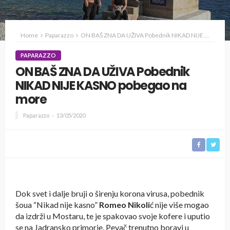
Home
Paparazzo
ON BAŠ ZNA DA UŽIVA Pobednik NIKAD NIJE KASNO pobegao na more
PAPARAZZO
ON BAŠ ZNA DA UŽIVA Pobednik
NIKAD NIJE KASNO pobegao na
more
Paparazzo
13/05/2020
Dok svet i dalje bruji o širenju korona virusa, pobednik
šoua “Nikad nije kasno”
Romeo Nikoli
ć nije više mogao
da izdrži u Mostaru, te je spakovao svoje kofere i uputio
se na Jadransko primorje. Pevač trenutno boravi u