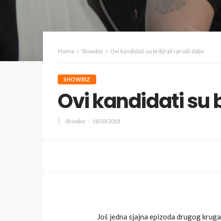
Home
Showbiz
Ovi kandidati su briljirali i prošli dalje
SHOWBIZ
Ovi kandidati su bri
Showbiz
18/03/2018
Još jedna sjajna epizoda drugog kruga 