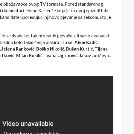
 sve obožavaoce ovog TV formata. Pored standardnog
li i komentari Jelene Karleuše koja je i u ovoj epizodi bila
 kandidate upoređujući njihovo pjevanje sa seksom, što je
rilo se dvadeset talentovanih pjevača, ali samo dvanaest
naredno kolo takmičenja plasirali su se:
Alem Kadić,
 Jelena Ranković, Boško Nikolić, Dušan Kurtić, Tijana
tković, Milan Bukilić i Ivana Ugrinović, Jakov Juričević.