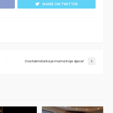
SHARE ON TWITTER
Ova takmičarka je mama troje djece!