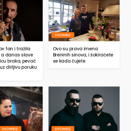
SHOWBIZ
ov fan i tražila
Ovo su prava imena
 a danas slave
Breninih sinova, i šokiraćete
jicu braka, pevač
se kada čujete
uz dirljivu poruku
SHOWBIZ
SHOWBIZ