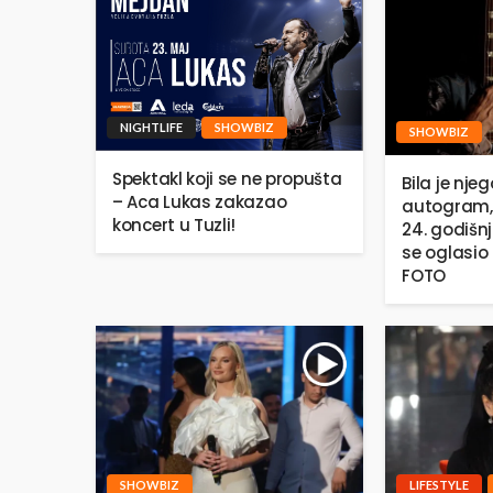
NIGHTLIFE
SHOWBIZ
SHOWBIZ
Spektakl koji se ne propušta
Bila je njeg
– Aca Lukas zakazao
autogram,
koncert u Tuzli!
24. godišn
se oglasio 
FOTO
SHOWBIZ
LIFESTYLE