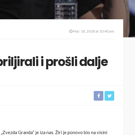
Mar. 18, 2018 at 10:40 am
ljirali i prošli dalje
„Zvezda Granda“ je iza nas. Žiri je ponovo bio na visini