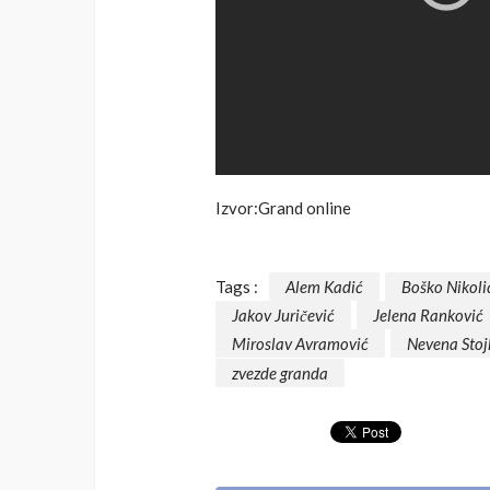
Izvor:Grand online
Tags :
Alem Kadić
Boško Nikoli
Jakov Juričević
Jelena Ranković
Miroslav Avramović
Nevena Stoj
zvezde granda