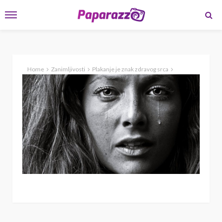
Home
Zanimljivosti
Plakanje je znak zdravog srca