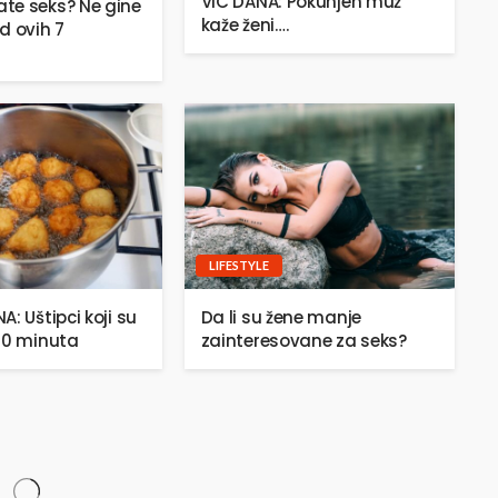
VIC DANA: Pokunjen muž
te seks? Ne gine
kaže ženi….
d ovih 7
LIFESTYLE
: Uštipci koji su
Da li su žene manje
20 minuta
zainteresovane za seks?