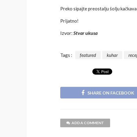
Preko sipajte preostalju šolju kačkaval
Prijatno!
Izvor:
Stvar ukusa
Tags :
featured
kuhar
rece
SHARE ON FACEBOOK
ADD A COMMENT