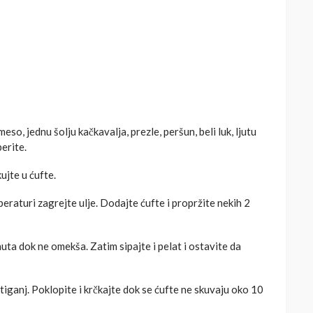
o, jednu šolju kačkavalja, prezle, peršun, beli luk, ljutu
berite.
ujte u ćufte.
eraturi zagrejte ulje. Dodajte ćufte i propržite nekih 2
nuta dok ne omekša. Zatim sipajte i pelat i ostavite da
tiganj. Poklopite i krčkajte dok se ćufte ne skuvaju oko 10