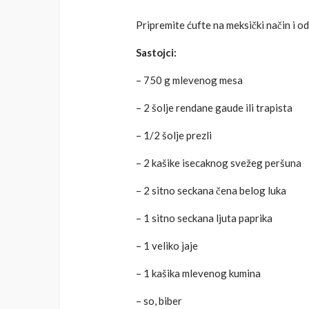
Pripremite ćufte na meksički način i o
Sastojci:
– 750 g mlevenog mesa
– 2 šolje rendane gaude ili trapista
– 1/2 šolje prezli
– 2 kašike isecaknog svežeg peršuna
– 2 sitno seckana čena belog luka
– 1 sitno seckana ljuta paprika
– 1 veliko jaje
– 1 kašika mlevenog kumina
– so, biber