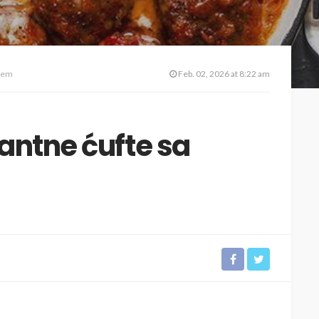
ljem
Feb. 02, 2026 at 8:22 am
antne ćufte sa