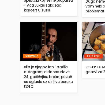
Spektakl koji se ne propušta
Dugo nema
– Aca Lukas zakazao
vam neki o
koncert u Tuzli!
problema!
SHOWBIZ
LIFESTYLE
Bila je njegov fan i tražila
RECEPT DANA
autogram, a danas slave
gotovi za 
24. godišnjicu braka, pevač
se oglasio uz dirljivu poruku
FOTO