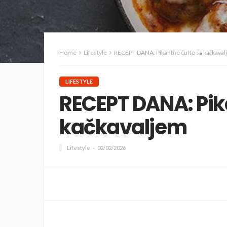
Home
Lifestyle
RECEPT DANA: Pikantne ćufte sa kačkava
LIFESTYLE
RECEPT DANA: Pik
kačkavaljem
Lifestyle
02/02/2026