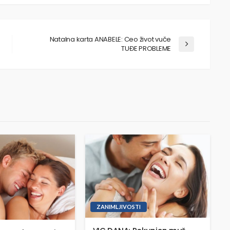
Natalna karta ANABELE: Ceo život vuče
TUĐE PROBLEME
ZANIMLJIVOSTI