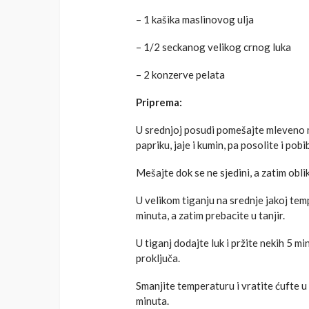
– 1 kašika maslinovog ulja
– 1/2 seckanog velikog crnog luka
– 2 konzerve pelata
Priprema:
U srednjoj posudi pomešajte mleveno mes
papriku, jaje i kumin, pa posolite i pobi
Mešajte dok se ne sjedini, a zatim oblik
U velikom tiganju na srednje jakoj temp
minuta, a zatim prebacite u tanjir.
U tiganj dodajte luk i pržite nekih 5 mi
proključa.
Smanjite temperaturu i vratite ćufte u 
minuta.