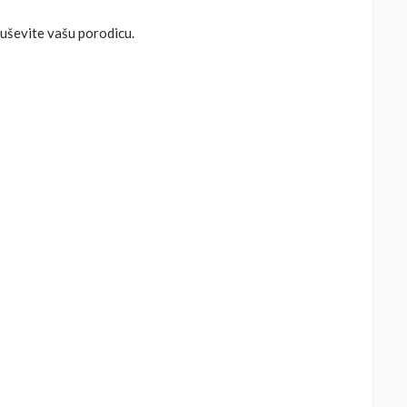
duševite vašu porodicu.