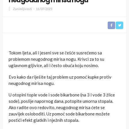
Zanimljivosti
11/07/2025
Tokom ljeta, ali i jeseni sve se češće susrećemo sa
problemom neugodnog mirisa nogu. Krivci za to su
uglavnom gljivice, ali i često obuća koju nosimo.
Evo kako da riješite taj problem uz pomoć kupke protiv
neugodnog mirisa nogu.
U otopini tople vode i sode bikarbone (na 3 l vode 3 žlice
sode), poslije napornog dana, potopite umorna stopala.
Ako radite ovo redovito, neugodnog mirisa ćete se
zauvijek osloboditi. Uz pomoć sode bikarbone možete
postići efekt glatkih i nježnih stopala.