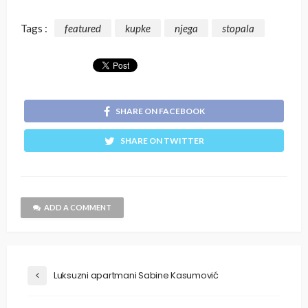
Tags :
featured
kupke
njega
stopala
SHARE ON FACEBOOK
SHARE ON TWITTER
ADD A COMMENT
Luksuzni apartmani Sabine Kasumović