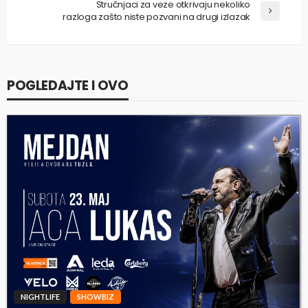
Stručnjaci za veze otkrivaju nekoliko
razloga zašto niste pozvani na drugi izlazak
POGLEDAJTE I OVO
NIGHTLIFE
SHOWBIZ