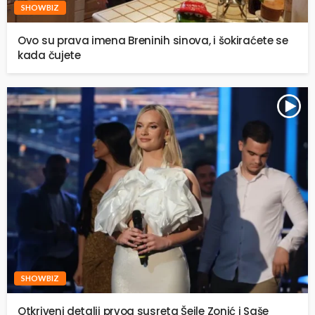
SHOWBIZ
Ovo su prava imena Breninih sinova, i šokiraćete se
kada čujete
SHOWBIZ
Otkriveni detalji prvog susreta Šejle Zonić i Saše