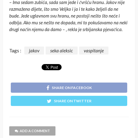
– Ima sedam zubića, sada sam jede i čvršću hranu. Jakov nije
razmaženo dijete, što smo Veljko i ja i te kako željeli da ne
bude. Jede uglavnom svu hranu, ne postoji nešto što neće i
odbija. Ako mu se nešto ne dopada, mi to pokušavamo na neki
drugi način njemu da damo – , rekla je srbijanska pjevačica.
Tags :
jakov
seka aleksic
vaspitanje
SHARE ON FACEBOOK
SHARE ON TWITTER
ADD A COMMENT