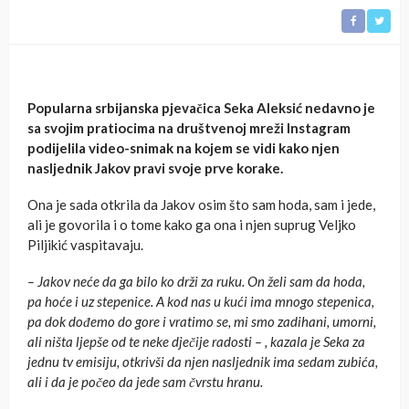
Popularna srbijanska pjevačica Seka Aleksić nedavno je
sa svojim pratiocima na društvenoj mreži Instagram
podijelila video-snimak na kojem se vidi kako njen
nasljednik Jakov pravi svoje prve korake.
Ona je sada otkrila da Jakov osim što sam hoda, sam i jede,
ali je govorila i o tome kako ga ona i njen suprug Veljko
Piljikić vaspitavaju.
– Jakov neće da ga bilo ko drži za ruku. On želi sam da hoda,
pa hoće i uz stepenice. A kod nas u kući ima mnogo stepenica,
pa dok dođemo do gore i vratimo se, mi smo zadihani, umorni,
ali ništa ljepše od te neke dječije radosti – , kazala je Seka za
jednu tv emisiju, otkrivši da njen nasljednik ima sedam zubića,
ali i da je počeo da jede sam čvrstu hranu.