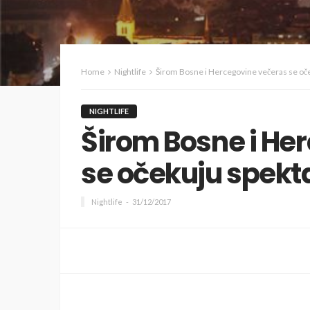
Home
Nightlife
Širom Bosne i Hercegovine večeras se oče
NIGHTLIFE
Širom Bosne i He
se očekuju spekta
Nightlife
31/12/2017