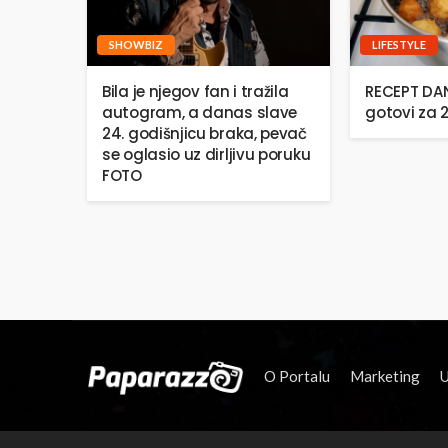
SHOWBIZ
LIFESTYLE
Bila je njegov fan i tražila
RECEPT DANA
autogram, a danas slave
gotovi za 
24. godišnjicu braka, pevač
se oglasio uz dirljivu poruku
FOTO
O Portalu
Marketing
U