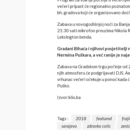
večeri pripast će regionalno poznatom 
bh. gradova koji će organizovano doći 
Zabava u novogodišnjoj noći za Banjal
21:30 sati mikrofon preuzima Nikola R
Leksington benda.
Građani Bihaća i njihovi posjetitel
Nermina Puškara, a već ranije je naj
Zabava na Gradskom trgu počinje od 20
njih atmosferu će podgrijavati DJS. 
vrhunac večeri očekuje u ponoć kada ć
Puško.
Izvor:klix.ba
Tags :
2018
featured
frajl
sarajevo
zdravko colic
zenic