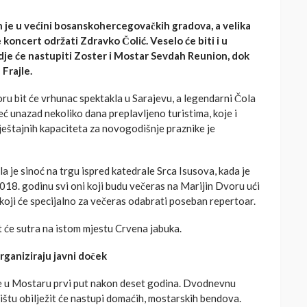
 je u većini bosanskohercegovačkih gradova, a velika
koncert održati Zdravko Čolić. Veselo će biti i u
je će nastupiti Zoster i Mostar Sevdah Reunion, dok
Frajle.
u bit će vrhunac spektakla u Sarajevu, a legendarni Čola
ć unazad nekoliko dana preplavljeno turistima, koje i
eštajnih kapaciteta za novogodišnje praznike je
 je sinoć na trgu ispred katedrale Srca Isusova, kada je
018. godinu svi oni koji budu večeras na Marijin Dvoru ući
 koji će specijalno za večeras odabrati poseban repertoar.
 će sutra na istom mjestu Crvena jabuka.
rganiziraju javni doček
e u Mostaru prvi put nakon deset godina. Dvodnevnu
ištu obilježit će nastupi domaćih, mostarskih bendova.