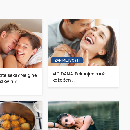
ZANIMLJIVOSTI
VIC DANA: Pokunjen muž
te seks? Ne gine
kaže ženi….
d ovih 7