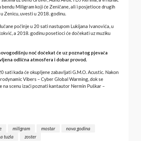
bendu Miligram koji će Zeničane, ali i posjetioce drugih
u Zenicu, uvesti u 2018. godinu.
učane počinje u 20 sati nastupom Lukijana Ivanovića, u
okvić, a 2018. godinu posetioci će dočekati uz muziku
ji novogodišnju noć dočekat će uz poznatog pjevača
avljena odlična atmosfera i dobar provod.
 sati kada će okupljene zabavljati G.M.O. Acustic. Nakon
Aerodynamic Vibers – Cyber Global Warming, dok se
e na scenu izaći poznati kantautor Nermin Puškar –
e
miligram
mostar
nova godina
a tuzla
zoster