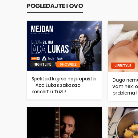
POGLEDAJTE I OVO
NIGHTLIFE
SHOWBIZ
LIFESTYLE
Spektakl koji se ne propušta
Dugo nema
– Aca Lukas zakazao
vam neki o
koncert u Tuzli!
problema!