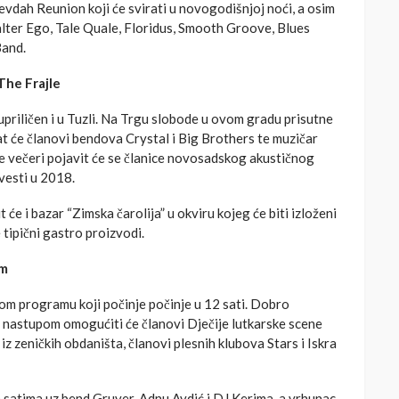
vdah Reunion koji će svirati u novogodišnjoj noći, a osim
Malter Ego, Tale Quale, Floridus, Smooth Groove, Blues
Band.
The Frajle
upriličen i u Tuzli. Na Trgu slobode u ovom gradu prisutne
t će članovi bendova Crystal i Big Brothers te muzičar
e večeri pojavit će se članice novosadskog akustičnog
uvesti u 2018.
e i bazar “Zimska čarolija” u okviru kojeg će biti izloženi
 tipični gastro proizvodi.
am
om programu koji počinje počinje u 12 sati. Dobro
 nastupom omogućiti će članovi Dječije lutkarske scene
 zeničkih obdaništa, članovi plesnih klubova Stars i Iskra
m satima uz bend Gruver, Adnu Avdić i DJ Kerima, a vrhunac