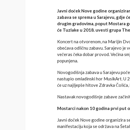
Javni doček Nove godine organiziran
zabava se sprema u Sarajevu, gdje će 
drugim gradovima, poput Mostara gd
će Tuzlake u 2018. uvesti grupa The 
Koncert na otvorenom, na Marijin Dvor
obećava odličnu zabavu. Sarajevo je ve
večeras čeka dobar provod. Većina smj
popunjena.
Novogodišnja zabava u Sarajevu počela
nastupio omladinski hor MusikArt. U 2
će uz najljepše hitove Zdravka Čolića,
Nastavak novogodišnje zabave začinit
Mostarci nakon 10 godina prvi put o
Javni doček Nove godine organizira s
manifestaciju koja se održava na Šetal