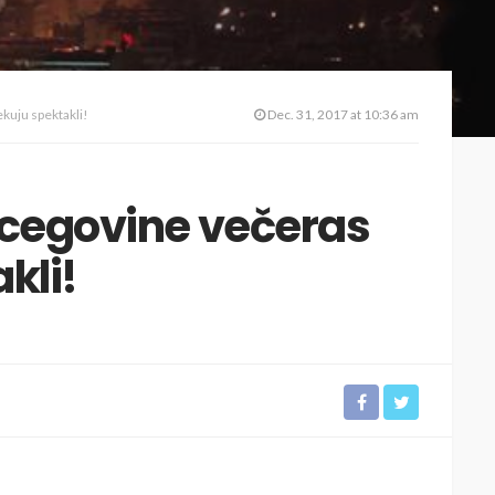
kuju spektakli!
Dec. 31, 2017 at 10:36 am
rcegovine večeras
kli!