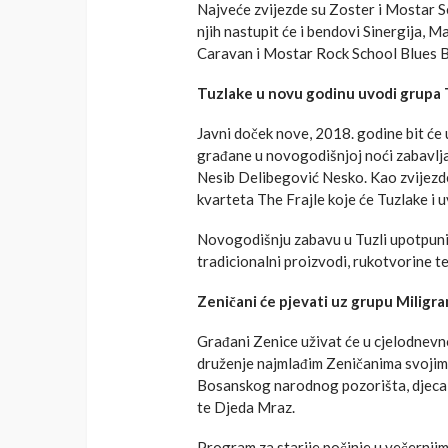
Najveće zvijezde su Zoster i Mostar Se
njih nastupit će i bendovi Sinergija, 
Caravan i Mostar Rock School Blues 
Tuzlake u novu godinu uvodi grupa 
Javni doček nove, 2018. godine bit će 
građane u novogodišnjoj noći zabavlja
Nesib Delibegović Nesko. Kao zvijezd
kvarteta The Frajle koje će Tuzlake i 
Novogodišnju zabavu u Tuzli upotpunit ć
tradicionalni proizvodi, rukotvorine te
Zeničani će pjevati uz grupu Miligr
Građani Zenice uživat će u cjelodnevn
druženje najmlađim Zeničanima svojim
Bosanskog narodnog pozorišta, djeca iz
te Djeda Mraz.
Program za starije počinje u večernji