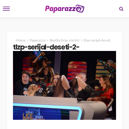
Home
Paparazzo
Skočila žiriju u krilo!
tlzp-serijal-deseti-2-
tlzp-serijal-deseti-2-