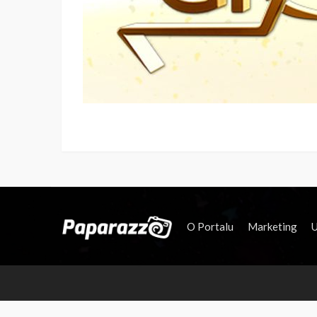
O Portalu
Marketing
U