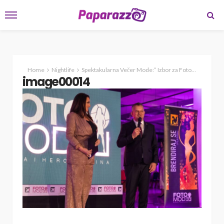
Home
Nightlife
Spektakularna Večer Mode:” Izbor za Fotomodela Tuzlanskog Kantona Oduševio Publiku i Medije “
image00014