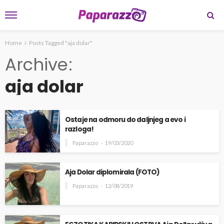
Home
Posts Tagged "aja dolar"
Archive
aja dolar
Ostaje na odmoru do daljnjeg a evo i
razloga!
Paparazzo
19/03/2020
Aja Dolar diplomirala (FOTO)
Paparazzo
12/08/2019