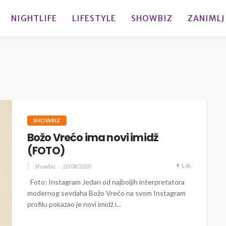
NIGHTLIFE
LIFESTYLE
SHOWBIZ
ZANIMLJ
SHOWBIZ
Božo Vrećo ima novi imidž
(FOTO)
1.4k
Showbiz
20/08/2020
Foto: Instagram Jedan od najboljih interpretatora
modernog sevdaha Božo Vrećo na svom Instagram
profilu pokazao je novi imidž i...