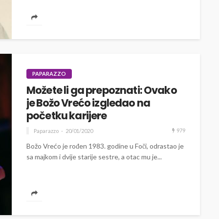
PAPARAZZO
Možete li ga prepoznati: Ovako
je Božo Vrećo izgledao na
početku karijere
979
Paparazzo
20/01/2020
Božo Vrećo je rođen 1983. godine u Foči, odrastao je
sa majkom i dvije starije sestre, a otac mu je...