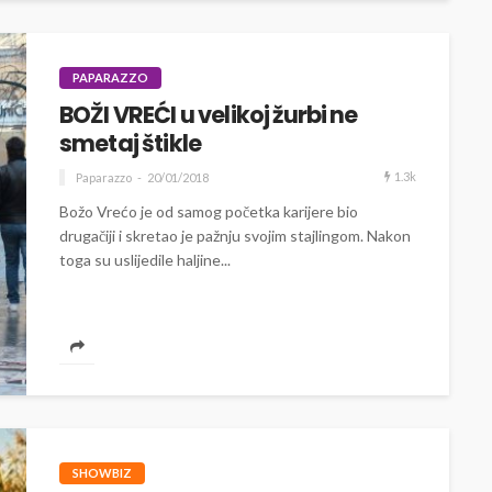
PAPARAZZO
BOŽI VREĆI u velikoj žurbi ne
smetaj štikle
1.3k
Paparazzo
20/01/2018
Božo Vrećo je od samog početka karijere bio
drugačiji i skretao je pažnju svojim stajlingom. Nakon
toga su uslijedile haljine...
SHOWBIZ