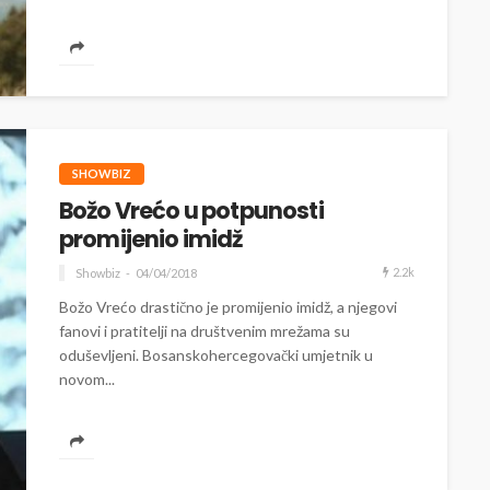
SHOWBIZ
Božo Vrećo u potpunosti
promijenio imidž
2.2k
Showbiz
04/04/2018
Božo Vrećo drastično je promijenio imidž, a njegovi
fanovi i pratitelji na društvenim mrežama su
oduševljeni. Bosanskohercegovački umjetnik u
novom...