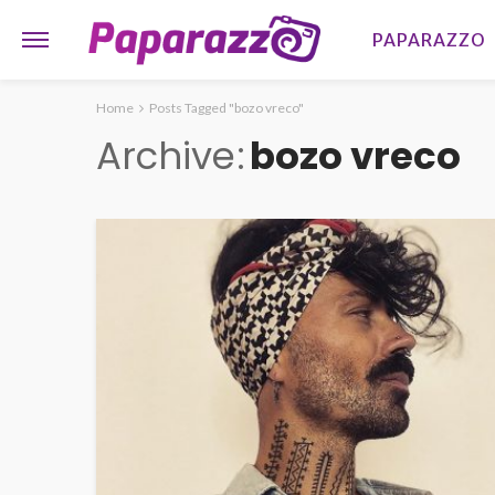
PAPARAZZO
Home
Posts Tagged "bozo vreco"
Archive
bozo vreco