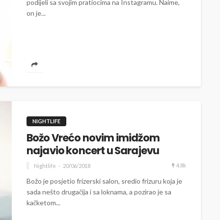
podijeli sa svojim pratiocima na Instagramu. Naime,
on je...
NIGHTLIFE
Božo Vrećo novim imidžom
najavio koncert u Sarajevu
4.8k
Nightlife
20/06/2018
Božo je posjetio frizerski salon, sredio frizuru koja je
sada nešto drugačija i sa loknama, a pozirao je sa
kačketom...