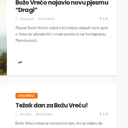
Božo Vrećo najavio novu pjesmu
“Dragi”
1.6k
Paparazzo
16/10/2018
Pjevač Božo Vrećo uskoro bi trebao objavit novi spot
o čemu je obavjestio i svoje pratioce na Instagramu.
Pjesma pod...
SHOWBIZ
Težak dan za Božu Vreću!
1.2k
Showbiz
08/09/2018
Božo Vrećo imao je veoma loš dan, što je željeo da