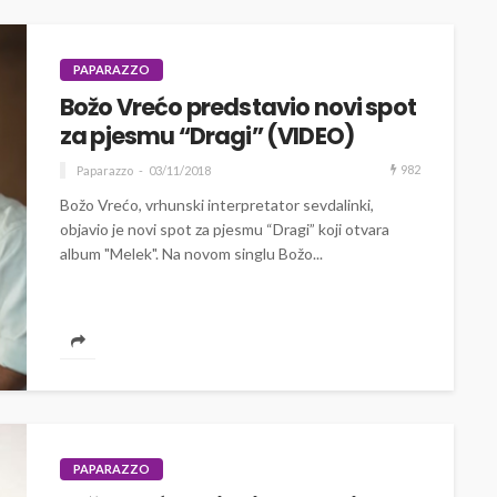
PAPARAZZO
Božo Vrećo predstavio novi spot
za pjesmu “Dragi” (VIDEO)
982
Paparazzo
03/11/2018
Božo Vrećo, vrhunski interpretator sevdalinki,
objavio je novi spot za pjesmu “Dragi” koji otvara
album "Melek". Na novom singlu Božo...
PAPARAZZO