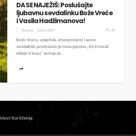
DA SE NAJEŽIŠ: Poslušajte
ljubavnu sevdalinku Bože Vreće
i Vasila Hadžimanova!
1.3k
Showbiz
16/11/2017
Božo Vrećo, umjetnik, interpretator i autor
sevdalinki, predstavio je novu pjesmu „Ko li noćaš
miluje ti kosu“ za koju je...
slovi Korištenja