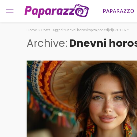
PAPARAZZO
Home
Posts Tagged "Dnevni horoskop za ponedjeljak 01.07."
Archive
Dnevni horos